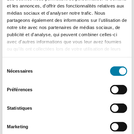
En savoir plus
et les annonces, d'offrir des fonctionnalités relatives aux
Le guide du responsable HSE relatif
médias sociaux et d'analyser notre trafic. Nous
aux vêtements de salle propre pour la
partageons également des informations sur l'utilisation de
fabrication des HPAPI
.
notre site avec nos partenaires de médias sociaux, de
publicité et d'analyse, qui peuvent combiner celles-ci
avec d'autres informations que vous leur avez fournies
ou qu'ils ont collectées lors de votre utilisation de leurs
services.
Partagez cet article !
Sélection
Nécessaires
du
consentement
Préférences
Statistiques
Marketing