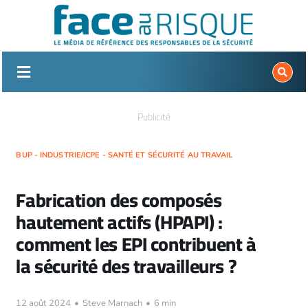
Passer
au
contenu
Publicité
BUP - INDUSTRIE/ICPE - SANTÉ ET SÉCURITÉ AU TRAVAIL
Fabrication des composés
hautement actifs (HPAPI) :
comment les EPI contribuent à
la sécurité des travailleurs ?
12 août 2024
•
Steve Marnach
•
6 min