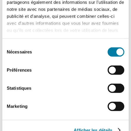
partageons également des informations sur l'utilisation de
notre site avec nos partenaires de médias sociaux, de
publicité et d'analyse, qui peuvent combiner celles-ci
avec d'autres informations que vous leur avez fournies
ou qu'ils ont collectées lors de votre utilisation de leurs
services.
Sélection
Nécessaires
du
consentement
Traitement des déchets liquides en ICPE :
ce que change l’arrêté du 16 juillet 2026
Préférences
L'arrêté du 16 juillet 2026, relatif au
traitement des déchets liquides dans
certaines installations relevant des
Statistiques
rubriques 2790 (traitement…
Marketing
Afficher les détails