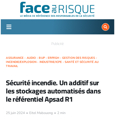
Passer
au
contenu
Publicité
ASSURANCE - AUDIO - BUP - ERP/IGH - GESTION DES RISQUES -
INCENDIE/EXPLOSION - INDUSTRIE/ICPE - SANTÉ ET SÉCURITÉ AU
TRAVAIL
Sécurité incendie. Un additif sur
les stockages automatisés dans
le référentiel Apsad R1
25 juin 2024
•
Eitel Mabouong
•
2 min