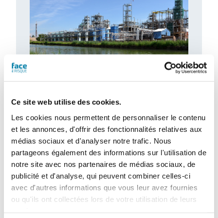
Accidentologie industrielle : les
enseignements de l’année 2025
Ce site web utilise des cookies.
Le Barpi a publié son inventaire des
incidents et accidents technologiques
Les cookies nous permettent de personnaliser le contenu
survenus en 2025 au sein des installations
et les annonces, d'offrir des fonctionnalités relatives aux
classées…
médias sociaux et d'analyser notre trafic. Nous
partageons également des informations sur l'utilisation de
notre site avec nos partenaires de médias sociaux, de
publicité et d'analyse, qui peuvent combiner celles-ci
avec d'autres informations que vous leur avez fournies
ou qu'ils ont collectées lors de votre utilisation de leurs
services.