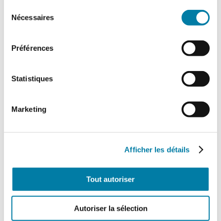
Sélection
Nécessaires
du
consentement
Préférences
Retour d’expérience : exercice attentat au
CH de l’Estran
Statistiques
Le centre hospitalier de l’Estran a organisé,
le 10 février 2026, un exercice attentat
terroriste de grande ampleur. Romain…
Marketing
Afficher les détails
Tout autoriser
Autoriser la sélection