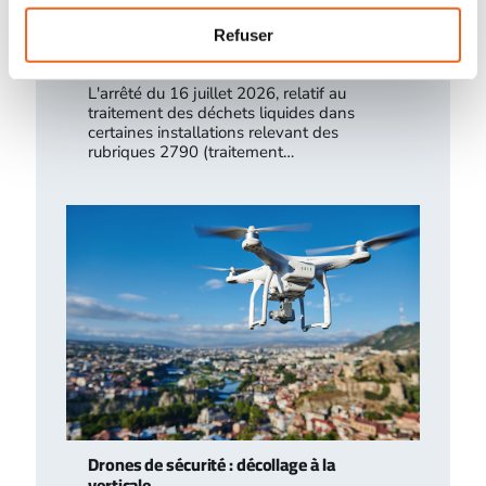
Traitement des déchets liquides en ICPE :
Refuser
ce que change l’arrêté du 16 juillet 2026
L'arrêté du 16 juillet 2026, relatif au
traitement des déchets liquides dans
certaines installations relevant des
rubriques 2790 (traitement…
Drones de sécurité : décollage à la
verticale