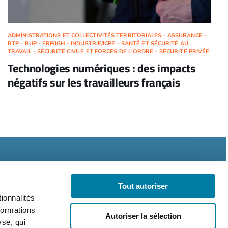
ADMINISTRATIONS ET COLLECTIVITÉS TERRITORIALES - ASSURANCE -
BTP - BUP - ERP/IGH - INDUSTRIE/ICPE - SANTÉ ET SÉCURITÉ AU
TRAVAIL - SÉCURITÉ CIVILE ET FORCES DE L'ORDRE - SÉCURITÉ PRIVÉE
Technologies numériques : des impacts
négatifs sur les travailleurs français
Tout autoriser
ionnalités
formations
Autoriser la sélection
légales
CGV
RGPD
yse, qui