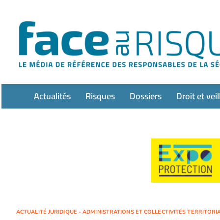
Passer
au
contenu
Actualités
Risques
Dossiers
Droit et veil
ACTUALITÉ JURIDIQUE - ADMINISTRATIONS ET COLLECTIVITÉS TERRITORIA