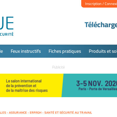
Inscription / Connex
Télécharge
le
Feux instructifs
Fiches pratiques
Produits et so
Publicité
LES - ASSURANCE - ERP/IGH - SANTÉ ET SÉCURITÉ AU TRAVAIL