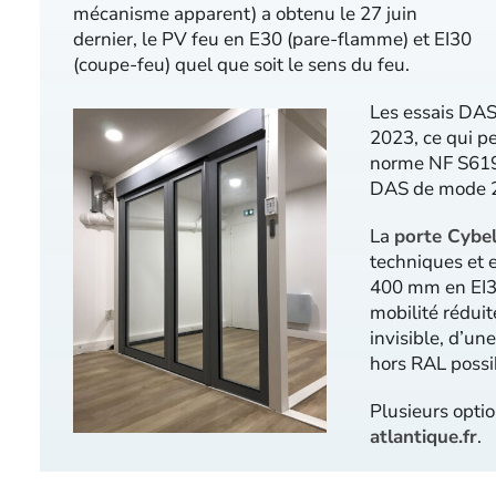
mécanisme apparent) a obtenu le 27 juin
dernier, le PV feu en E30 (pare-flamme) et EI30
(coupe-feu) quel que soit le sens du feu.
Les essais DAS 
2023, ce qui p
norme NF S6193
DAS de mode 2 
La
porte Cybel
techniques et 
400 mm en EI30
mobilité réduit
invisible, d’un
hors RAL possi
Plusieurs optio
atlantique.fr
.