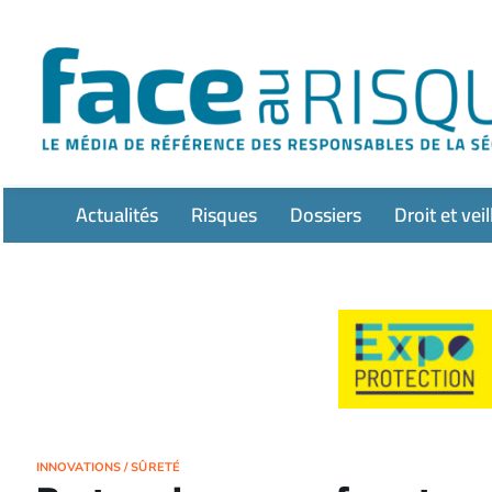
Passer
au
contenu
Actualités
Risques
Dossiers
Droit et veil
INNOVATIONS
/
SÛRETÉ