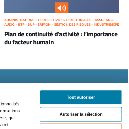
ADMINISTRATIONS ET COLLECTIVITÉS TERRITORIALES - ASSURANCE -
AUDIO - BTP - BUP - ERP/IGH - GESTION DES RISQUES - INDUSTRIE/ICPE
Plan de continuité d’activité : l’importance
du facteur humain
Tout autoriser
ionnalités
formations
Autoriser la sélection
légales
CGV
RGPD
yse, qui
s ont