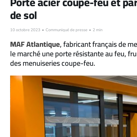
Porte acier coupe-feu et p
de sol
10 octobre 2023
•
Communiqué de presse
•
2 min
MAF Atlantique
, fabricant français de m
le marché une porte résistante au feu, fru
des menuiseries coupe-feu.