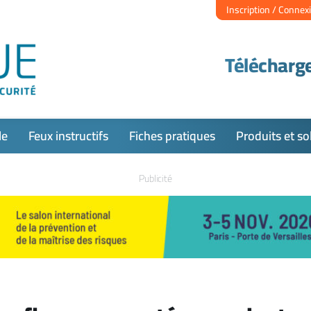
Inscription / Connex
Télécharge
le
Feux instructifs
Fiches pratiques
Produits et so
Publicité