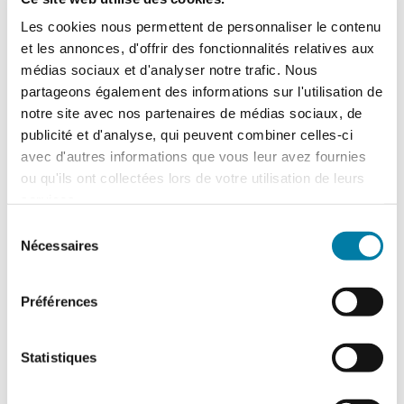
courant juillet et nous reprendrons nos
Les cookies nous permettent de personnaliser le contenu
importations dès lors que nous aurons un
et les annonces, d'offrir des fonctionnalités relatives aux
retour formel de la Dreal. Dans cette
médias sociaux et d'analyser notre trafic. Nous
attente nous proposons un autre produit
équivalent afin de satisfaire nos clients.
partageons également des informations sur l'utilisation de
notre site avec nos partenaires de médias sociaux, de
Sur le plan économique, la
publicité et d'analyse, qui peuvent combiner celles-ci
avec d'autres informations que vous leur avez fournies
publication de l’arrêté au
ou qu'ils ont collectées lors de votre utilisation de leurs
Journal officiel a-t-elle eu un
services.
impact sur vos ventes ?
Sélection
Nécessaires
du
D. R.
Nous n’observons pas d’impact sur
consentement
nos ventes, nous avons expliqué à nos
clients la teneur de cet arrêté et les avons
Préférences
rassurés sur la pérennité et la non-
dangerosité de nos équipements. Notre
Statistiques
large gamme d’appareils nous permet de
répondre à l’ensemble des besoins exprimés