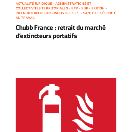
ACTUALITÉ JURIDIQUE - ADMINISTRATIONS ET
COLLECTIVITÉS TERRITORIALES - BTP - BUP - ERP/IGH -
INCENDIE/EXPLOSION - INDUSTRIE/ICPE - SANTÉ ET SÉCURITÉ
AU TRAVAIL
Chubb France : retrait du marché
d’extincteurs portatifs