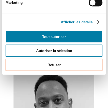
par nos clients. En outre, nos clients
Marketing
distributeurs sont autorisés à
commercialiser leur stock.
Afficher les détails
Partagez cet article !
Tout autoriser
Autoriser la sélection
Refuser