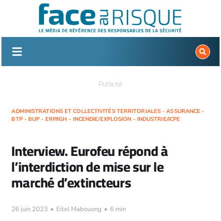
Passer
au
contenu
Publicité
ADMINISTRATIONS ET COLLECTIVITÉS TERRITORIALES - ASSURANCE -
BTP - BUP - ERP/IGH - INCENDIE/EXPLOSION - INDUSTRIE/ICPE
Interview. Eurofeu répond à
l’interdiction de mise sur le
marché d’extincteurs
26 juin 2023
•
Eitel Mabouong
•
6 min