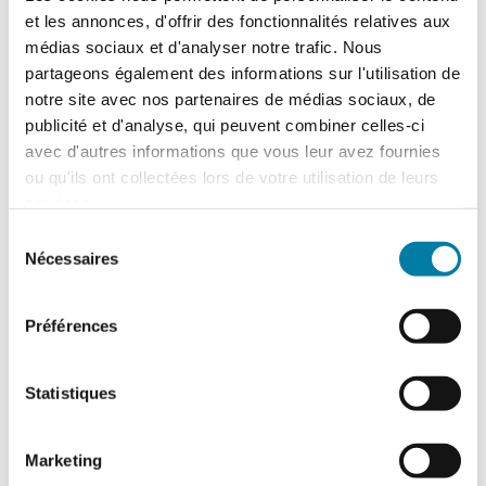
et les annonces, d'offrir des fonctionnalités relatives aux
médias sociaux et d'analyser notre trafic. Nous
partageons également des informations sur l'utilisation de
notre site avec nos partenaires de médias sociaux, de
publicité et d'analyse, qui peuvent combiner celles-ci
Accidentologie industrielle : les
avec d'autres informations que vous leur avez fournies
enseignements de l’année 2025
ou qu'ils ont collectées lors de votre utilisation de leurs
Le Barpi a publié son inventaire des
services.
incidents et accidents technologiques
survenus en 2025 au sein des installations
Sélection
classées…
Nécessaires
du
consentement
Préférences
Statistiques
Marketing