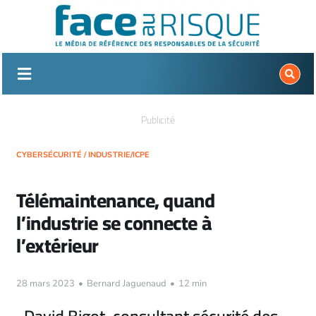
Passer
au
contenu
Publicité
CYBERSÉCURITÉ
/
INDUSTRIE/ICPE
Télémaintenance, quand
l’industrie se connecte à
l’extérieur
28 mars 2023
•
Bernard Jaguenaud
•
12 min