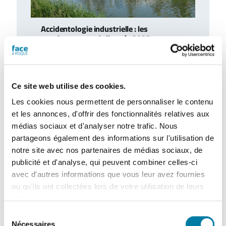
Accidentologie industrielle : les
enseignements de l’année 2025
Le Barpi a publié son inventaire des
incidents et accidents technologiques
survenus en 2025 au sein des installations
classées…
Ce site web utilise des cookies.
Les cookies nous permettent de personnaliser le contenu
et les annonces, d'offrir des fonctionnalités relatives aux
médias sociaux et d'analyser notre trafic. Nous
partageons également des informations sur l'utilisation de
notre site avec nos partenaires de médias sociaux, de
publicité et d'analyse, qui peuvent combiner celles-ci
avec d'autres informations que vous leur avez fournies
ou qu'ils ont collectées lors de votre utilisation de leurs
services.
Sélection
Retour d’expérience : exercice attentat au
Nécessaires
du