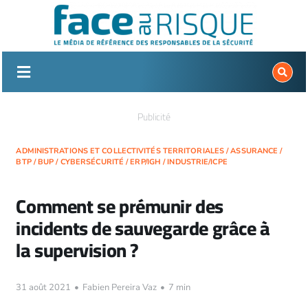
Passer
au
contenu
Publicité
ADMINISTRATIONS ET COLLECTIVITÉS TERRITORIALES
/
ASSURANCE
/
BTP
/
BUP
/
CYBERSÉCURITÉ
/
ERP/IGH
/
INDUSTRIE/ICPE
Comment se prémunir des
incidents de sauvegarde grâce à
la supervision ?
31 août 2021
•
Fabien Pereira Vaz
•
7 min