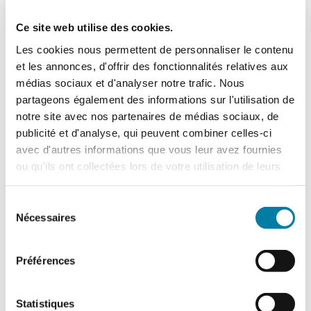
serveur doit quant à elle être surveillée par
le biais de caméras, capteurs de
Ce site web utilise des cookies.
mouvement ou de chaleur pour offrir une
Les cookies nous permettent de personnaliser le contenu
vidéosurveillance en continue.
et les annonces, d'offrir des fonctionnalités relatives aux
médias sociaux et d'analyser notre trafic. Nous
Prendre soin des sauvegardes de données
partageons également des informations sur l'utilisation de
de l’entreprise et disposer d’un véritable
notre site avec nos partenaires de médias sociaux, de
plan de reprise d’activité n’est donc pas une
publicité et d'analyse, qui peuvent combiner celles-ci
mince affaire.
Cela repose sur une
avec d'autres informations que vous leur avez fournies
stratégie réfléchie et complète afin d’offrir
ou qu'ils ont collectées lors de votre utilisation de leurs
une sérénité de l’esprit.
La supervision fait
services.
figure d’aide cruciale pour réduire
grandement les risques, représentant un
Sélection
coût mineur dans un plan d’investissement
Nécessaires
du
global de stockage, en regard de l’ensemble
consentement
des pertes potentielles en cas de problème.
Préférences
Statistiques