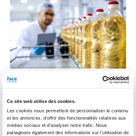
5 stratégies pour sécuriser son
réseau industriel face aux
cyberattaques
Ce site web utilise des cookies.
28 mars 2022
Les cookies nous permettent de personnaliser le contenu
En novembre dernier, un groupe agro-
et les annonces, d'offrir des fonctionnalités relatives aux
industriel français a subi une cyberattaque
médias sociaux et d'analyser notre trafic. Nous
d’ampleur. Le secteur agroalimentaire
partageons également des informations sur l'utilisation de