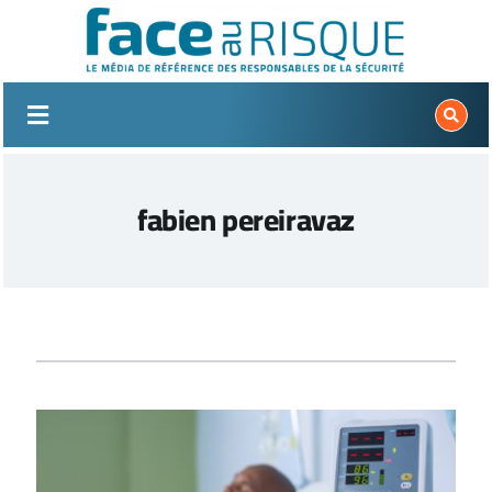
Passer
au
contenu
fabien pereiravaz