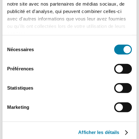
observe lui-aussi une convergence IT/OT,
notre site avec nos partenaires de médias sociaux, de
impliquant que de nombreux réseaux OT
publicité et d'analyse, qui peuvent combiner celles-ci
doivent désormais être intégrés à des
avec d'autres informations que vous leur avez fournies
systèmes et réseaux externes. Il est crucial…
ou qu'ils ont collectées lors de votre utilisation de leurs
services.
Sélection
Nécessaires
du
consentement
Préférences
Statistiques
Marketing
Les réseaux industriels plus que
Afficher les détails
jamais vulnérables aux