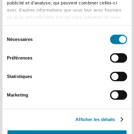
publicité et d'analyse, qui peuvent combiner celles-ci
avec d'autres informations que vous leur avez fournies
ou qu'ils ont collectées lors de votre utilisation de leurs
services.
Sélection
Traitement des déchets liquides en ICPE :
Nécessaires
du
ce que change l’arrêté du 16 juillet 2026
consentement
L'arrêté du 16 juillet 2026, relatif au
Préférences
traitement des déchets liquides dans
certaines installations relevant des
rubriques 2790 (traitement…
Statistiques
Marketing
Afficher les détails