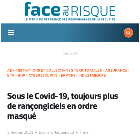
Passer
au
contenu
Publicité
ADMINISTRATIONS ET COLLECTIVITÉS TERRITORIALES - ASSURANCE -
BTP - BUP - CYBERSÉCURITÉ - ERP/IGH - INDUSTRIE/ICPE
Sous le Covid-19, toujours plus
de rançongiciels en ordre
masqué
2 février 2021
•
Bernard Jaguenaud
•
7 min