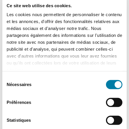
possibilité de
programmation à distance
Ce site web utilise des cookies.
des objets connectés
, illustrée par
l’intervention sur la puissance ou le
Les cookies nous permettent de personnaliser le contenu
système de freinage d’une automobile
et les annonces, d'offrir des fonctionnalités relatives aux
Tesla, représente aussi une faille latente. La
médias sociaux et d'analyser notre trafic. Nous
récente affaire SolarWinds, où c’est
partageons également des informations sur l'utilisation de
directement la chaîne d’approvisionnement
notre site avec nos partenaires de médias sociaux, de
numérique qui a été visée au travers de ce
publicité et d'analyse, qui peuvent combiner celles-ci
fournisseur « officiel » de logiciels, met en
avec d'autres informations que vous leur avez fournies
avant
la dangerosité des attaques par
ou qu'ils ont collectées lors de votre utilisation de leurs
tiers de confiance
.
services.
Sélection
Au bout des 2h30 de présentation
Nécessaires
(
disponible en Pdf ou en replay
), le Clusif a
du
conclu sur l’image d’un iceberg assortie
consentement
d’un avertissement :
« les rançongiciels
Préférences
restent la menace numéro un, mais elle ne
doit pas masquer les autres »
.
Statistiques