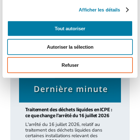
Le centre hospitalier de l’Estran a organisé,
Afficher les détails
le 10 février 2026, un exercice attentat
terroriste de grande ampleur. Romain…
Tout autoriser
Autoriser la sélection
Refuser
Traitement des déchets liquides en ICPE :
ce que change l’arrêté du 16 juillet 2026
L'arrêté du 16 juillet 2026, relatif au
traitement des déchets liquides dans
certaines installations relevant des