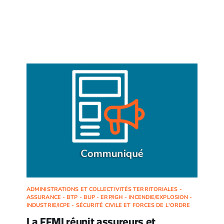
ADMINISTRATIONS ET COLLECTIVITÉS TERRITORIALES -
ASSURANCE - BTP - BUP - ERP/IGH - INCENDIE/EXPLOSION -
INDUSTRIE/ICPE - SÉCURITÉ CIVILE ET FORCES DE L'ORDRE
La FFMI réunit assureurs et