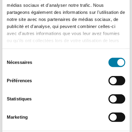
médias sociaux et d'analyser notre trafic. Nous
Accidentologie industrielle : les
partageons également des informations sur l'utilisation de
enseignements de l’année 2025
notre site avec nos partenaires de médias sociaux, de
Le Barpi a publié son inventaire des
publicité et d'analyse, qui peuvent combiner celles-ci
incidents et accidents technologiques
avec d'autres informations que vous leur avez fournies
survenus en 2025 au sein des installations
classées…
ou qu'ils ont collectées lors de votre utilisation de leurs
services.
Sélection
Nécessaires
du
consentement
Préférences
Statistiques
Marketing
Retour d’expérience : exercice attentat au
CH de l’Estran