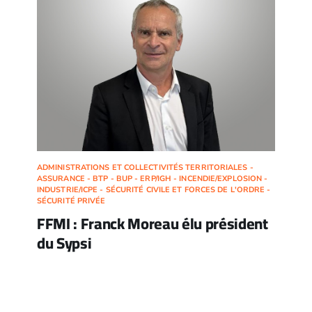
ADMINISTRATIONS ET COLLECTIVITÉS TERRITORIALES -
ASSURANCE - BTP - BUP - ERP/IGH - INCENDIE/EXPLOSION -
INDUSTRIE/ICPE - SÉCURITÉ CIVILE ET FORCES DE L'ORDRE -
SÉCURITÉ PRIVÉE
FFMI : Franck Moreau élu président
du Sypsi