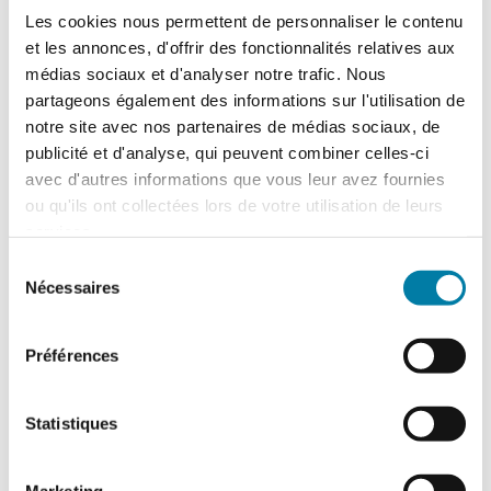
Les cookies nous permettent de personnaliser le contenu
et les annonces, d'offrir des fonctionnalités relatives aux
médias sociaux et d'analyser notre trafic. Nous
partageons également des informations sur l'utilisation de
notre site avec nos partenaires de médias sociaux, de
publicité et d'analyse, qui peuvent combiner celles-ci
Continuez votre lecture…
avec d'autres informations que vous leur avez fournies
Abonnez-vous !
ou qu'ils ont collectées lors de votre utilisation de leurs
services.
Sélection
Je m’abonne
Nécessaires
du
consentement
Si vous êtes déjà abonné,
connectez-
Préférences
vous
.
Statistiques
Marketing