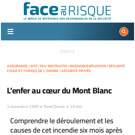
Passer
au
contenu
Publicité
ASSURANCE
/
BTP
/
FEU INSTRUCTIF
/
INCENDIE/EXPLOSION
/
SÉCURITÉ
CIVILE ET FORCES DE L'ORDRE
/
SÉCURITÉ PRIVÉE
L’enfer au cœur du Mont Blanc
1 novembre 1999
•
René Dosne
•
14 min
Comprendre le déroulement et les
causes de cet incendie six mois après