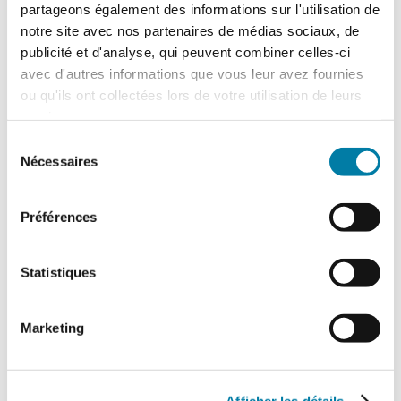
partageons également des informations sur l'utilisation de
Le centre hospitalier de l’Estran a organisé,
le 10 février 2026, un exercice attentat
notre site avec nos partenaires de médias sociaux, de
terroriste de grande ampleur. Romain…
publicité et d'analyse, qui peuvent combiner celles-ci
avec d'autres informations que vous leur avez fournies
ou qu'ils ont collectées lors de votre utilisation de leurs
services.
Sélection
Nécessaires
du
consentement
Préférences
Statistiques
Traitement des déchets liquides en ICPE :
ce que change l’arrêté du 16 juillet 2026
Marketing
L'arrêté du 16 juillet 2026, relatif au
traitement des déchets liquides dans
certaines installations relevant des
rubriques 2790 (traitement…
Afficher les détails