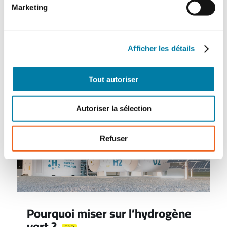
le monde, fleurissent des projets liés à
Marketing
l'hydrogène. En voici quelques exemples. Le
port de Los Angeles a lancé, en juin 2021,
une expérimentation de poids lourds…
Afficher les détails
Tout autoriser
Autoriser la sélection
Refuser
Pourquoi miser sur l’hydrogène
vert ?