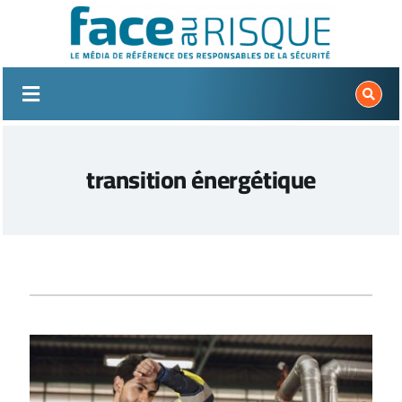
Passer
au
contenu
transition énergétique