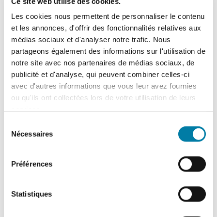
conscients des enjeux stratégiques liés à la…
Ce site web utilise des cookies.
Les cookies nous permettent de personnaliser le contenu
et les annonces, d'offrir des fonctionnalités relatives aux
médias sociaux et d'analyser notre trafic. Nous
partageons également des informations sur l'utilisation de
notre site avec nos partenaires de médias sociaux, de
publicité et d'analyse, qui peuvent combiner celles-ci
avec d'autres informations que vous leur avez fournies
ou qu'ils ont collectées lors de votre utilisation de leurs
services.
Sélection
Nécessaires
du
consentement
Les projets hydrogène se
Préférences
développent sur le territoire
FAR
Statistiques
15 septembre 2021
Partout sur le territoire, comme ailleurs dans