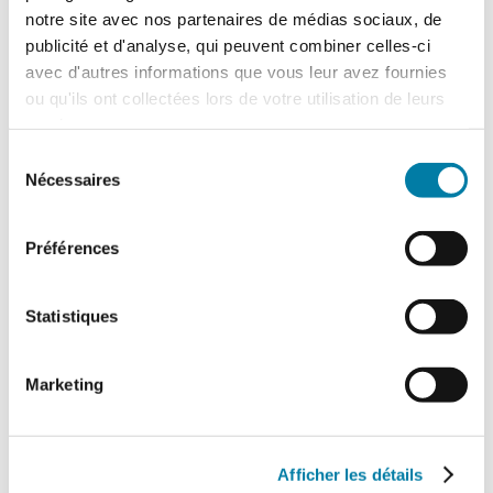
La formation des acteurs au plan de
notre site avec nos partenaires de médias sociaux, de
sauvegarde des biens culturels (PSBC)
publicité et d'analyse, qui peuvent combiner celles-ci
devient un sujet incontournable. Les ateliers
avec d'autres informations que vous leur avez fournies
de conception et de rédaction du plan de
ou qu'ils ont collectées lors de votre utilisation de leurs
sauvegarde, de sensibilisation et de
services.
préparation aux risques encourus pour les
Sélection
œuvres se répandent.…
Nécessaires
du
consentement
Préférences
Statistiques
Marketing
Afficher les détails