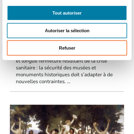
Protection du patrimoine : un
Tout autoriser
marché bouleversé par la crise
sanitaire
FAR
Autoriser la sélection
18 octobre 2021
Le secteur de la culture en berne. Réductions
Refuser
budgétaires de l’État, évolution des menaces
et longue fermeture résultant de la crise
sanitaire : la sécurité des musées et
monuments historiques doit s’adapter à de
nouvelles contraintes. …