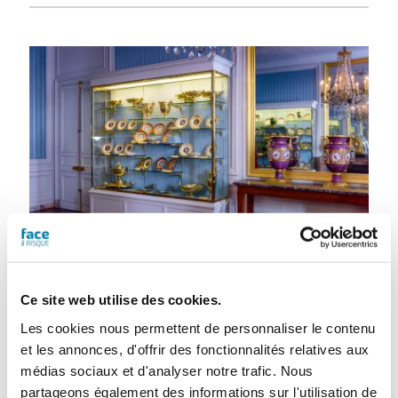
Risque incendie : conception et
mise en œuvre du plan de
Ce site web utilise des cookies.
sauvegarde des biens culturels
Les cookies nous permettent de personnaliser le contenu
et les annonces, d'offrir des fonctionnalités relatives aux
FAR
médias sociaux et d'analyser notre trafic. Nous
29 décembre 2021
partageons également des informations sur l'utilisation de