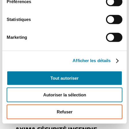
DESAUTEL
Préférences
13 mai 2025
Statistiques
Marketing
Afficher les détails
AXIMA SÉCURITÉ INCENDIE
24 avril 2025
Tout autoriser
Autoriser la sélection
Refuser