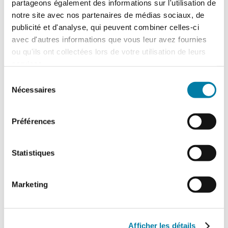
partageons également des informations sur l'utilisation de
notre site avec nos partenaires de médias sociaux, de
publicité et d'analyse, qui peuvent combiner celles-ci
ALV SARL - SECURIDOM
avec d'autres informations que vous leur avez fournies
SYSTEMES
ou qu'ils ont collectées lors de votre utilisation de leurs
services.
Installateur et mainteneur de systèmes de
Sélection
sécurité. Implanté dans les DOM
Nécessaires
du
consentement
12 rue Concorde
97438 SAINTE MARIE
Préférences
Site internet :
http://www.securidom.fr
Contact :
contactoi@securidom.fr
Téléphone : 0262975490
Statistiques
Marketing
Produits à la une
Afficher les détails