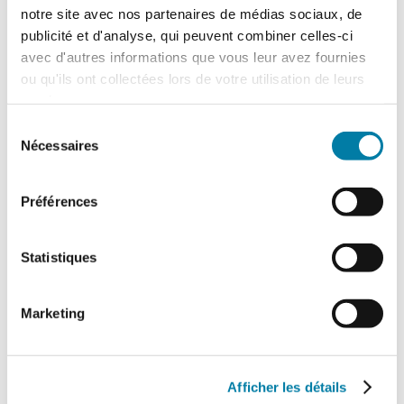
notre site avec nos partenaires de médias sociaux, de
publicité et d'analyse, qui peuvent combiner celles-ci
UXELLO IDF
avec d'autres informations que vous leur avez fournies
ou qu'ils ont collectées lors de votre utilisation de leurs
Installation sprinklers, RIA, PIA,
services.
désenfumage, porte CF, extincteurs …
Sélection
Campus UXELLO - ZAC des Epineaux 11-
Nécessaires
du
13 avenue Louis Blériot
consentement
95740 FREPILLON
Site internet :
https://www.uxello-si.com
Préférences
Contact :
contact-idf@uxello-si.com
Téléphone : 01 88 90 00 72
Statistiques
Marketing
Produits à la une
Afficher les détails