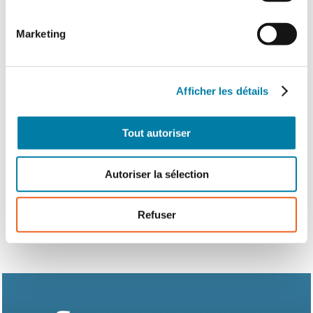
2 rue Jean Moulin
Marketing
89500 BUSSY-LE-REPOS
Site internet :
https://ppsincendie.fr/
Contact :
contact@ppsincendie.fr
Téléphone : 07 66 04 37 48
Afficher les détails
Tout autoriser
Produits à la une
Autoriser la sélection
Refuser