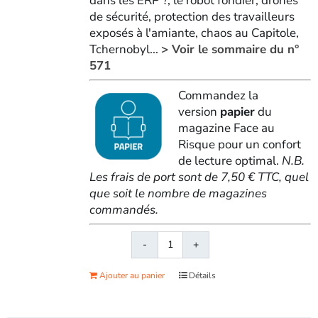
dans les ERP ?, le robot fondier, drones
de sécurité, protection des travailleurs
exposés à l'amiante, chaos au Capitole,
Tchernobyl...
> Voir le sommaire du n°
571
Commandez la
version
papier
du
magazine Face au
Risque pour un confort
de lecture optimal.
N.B.
Les frais de port sont de 7,50 € TTC, quel
que soit le nombre de magazines
commandés.
quantité
de
Ajouter au panier
Détails
Face
au
RisqueMagazine