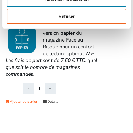
la fraude interne, la catastrophe d'AZF il
y a 20 ans...
> Voir le sommaire du n°
575
Refuser
Commandez la
version
papier
du
magazine Face au
Risque pour un confort
de lecture optimal.
N.B.
Les frais de port sont de 7,50 € TTC, quel
que soit le nombre de magazines
commandés.
quantité
de
Ajouter au panier
Détails
Face
au
RisqueMagazine
papier
n°