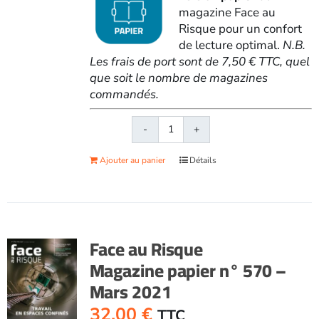
magazine Face au
Risque pour un confort
de lecture optimal.
N.B.
Les frais de port sont de 7,50 € TTC, quel
que soit le nombre de magazines
commandés.
quantité
de
Ajouter au panier
Détails
Face
au
RisqueMagazine
papier
n°
Face au Risque
569
Magazine papier n° 570 –
-
Mars 2021
Février
2021
32,00
€
TTC