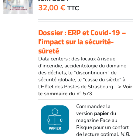
2021
32,00
€
TTC
Dossier : ERP et Covid-19 –
l’impact sur la sécurité-
sûreté
Data centers : des locaux à risque
d'incendie, accidentologie du domaine
des déchets, le "discontinuum" de
sécurité globale, le "casse du siècle" à
l'Hôtel des Postes de Strasbourg...
> Voir
le sommaire du n° 573
Commandez la
version
papier
du
magazine Face au
Risque pour un confort
de lecture optimal.
N.B.