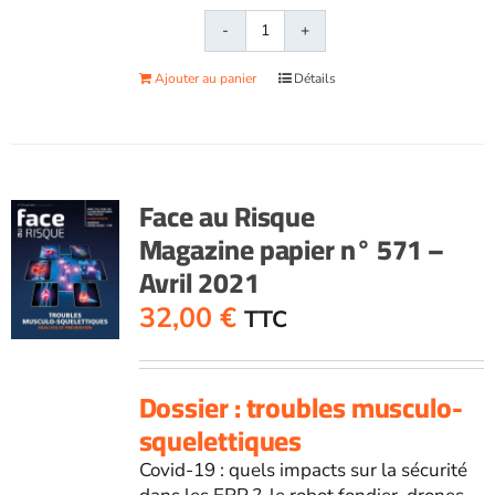
quantité
de
Ajouter au panier
Détails
Face
au
RisqueMagazine
papier
n°
Face au Risque
570
Magazine papier n° 571 –
-
Avril 2021
Mars
2021
32,00
€
TTC
Dossier : troubles musculo-
squelettiques
Covid-19 : quels impacts sur la sécurité