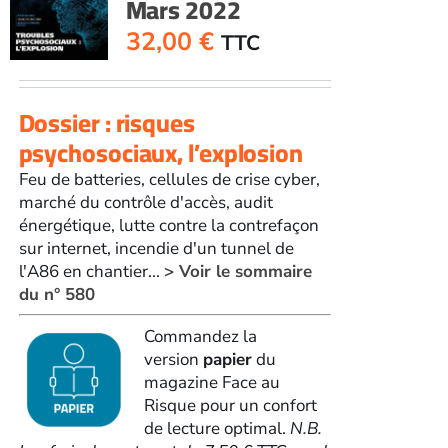
Mars 2022
2022
32,00
€
TTC
Dossier : risques
psychosociaux, l’explosion
Feu de batteries, cellules de crise cyber,
marché du contrôle d'accès, audit
énergétique, lutte contre la contrefaçon
sur internet, incendie d'un tunnel de
l'A86 en chantier...
> Voir le sommaire
du n° 580
Commandez la
version
papier
du
magazine Face au
Risque pour un confort
de lecture optimal.
N.B.