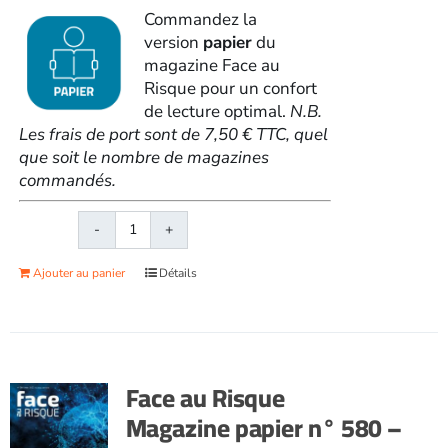
Commandez la
version
papier
du
magazine Face au
Risque pour un confort
de lecture optimal.
N.B.
Les frais de port sont de 7,50 € TTC, quel
que soit le nombre de magazines
commandés.
quantité
de
Ajouter au panier
Détails
Face
au
RisqueMagazine
papier
n°
Face au Risque
579
Magazine papier n° 580 –
-
Février