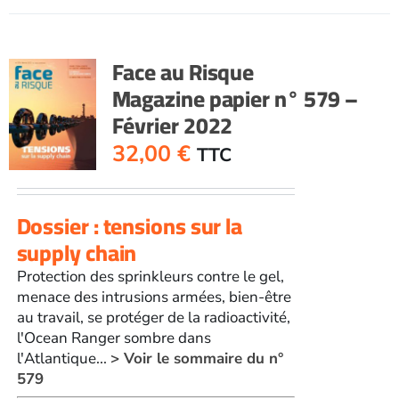
RisqueMagazine
papier
n°
Face au Risque
578
Magazine papier n° 579 –
-
Février 2022
Décembre
2021-
32,00
€
TTC
janvier
2022
Dossier : tensions sur la
supply chain
Protection des sprinkleurs contre le gel,
menace des intrusions armées, bien-être
au travail, se protéger de la radioactivité,
l'Ocean Ranger sombre dans
l'Atlantique...
> Voir le sommaire du n°
579