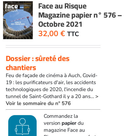
Face au Risque
575
Magazine papier n° 576 –
-
Octobre 2021
Septembre
2021
32,00
€
TTC
Dossier : sûreté des
chantiers
Feu de façade de cinéma à Auch, Covid-
19 : les purificateurs d'air, les accidents
technologiques de 2020, l'incendie du
tunnel de Saint-Gothard il y a 20 ans...
>
Voir le sommaire du n° 576
Commandez la
version
papier
du
magazine Face au