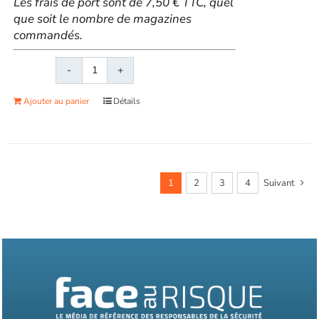
Les frais de port sont de 7,50 € TTC, quel
que soit le nombre de magazines
commandés.
quantité
de
Ajouter au panier
Détails
Face
au
RisqueMagazine
papier
n°
1
2
3
4
Suivant
580
-
Mars
2022