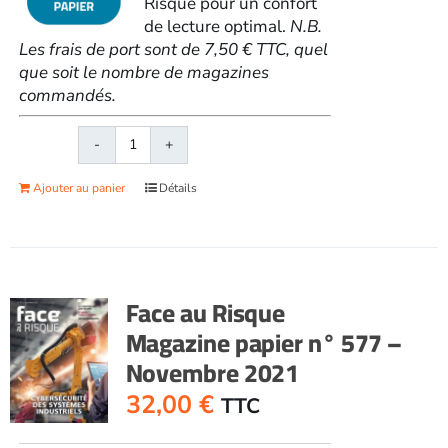
Risque pour un confort
de lecture optimal.
N.B.
Les frais de port sont de 7,50 € TTC, quel
que soit le nombre de magazines
commandés.
quantité
de
Ajouter au panier
Détails
Face
au
RisqueMagazine
papier
n°
Face au Risque
576
Magazine papier n° 577 –
-
Novembre 2021
Octobre
2021
32,00
€
TTC