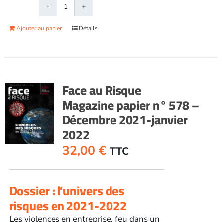
quantité
de
Ajouter au panier
Détails
Face
au
RisqueMagazine
papier
n°
Face au Risque
577
Magazine papier n° 578 –
-
Décembre 2021-janvier
Novembre
2021
2022
32,00
€
TTC
Dossier : l’univers des
risques en 2021-2022
Les violences en entreprise, feu dans un