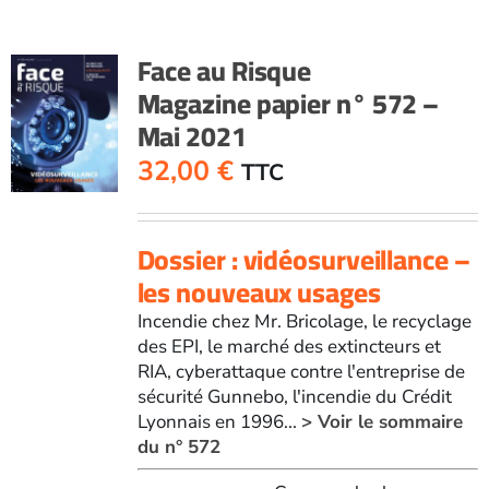
papier
n°
Face au Risque
571
Magazine papier n° 572 –
-
Mai 2021
Avril
2021
32,00
€
TTC
Dossier : vidéosurveillance –
les nouveaux usages
Incendie chez Mr. Bricolage, le recyclage
des EPI, le marché des extincteurs et
RIA, cyberattaque contre l'entreprise de
sécurité Gunnebo, l'incendie du Crédit
Lyonnais en 1996...
> Voir le sommaire
du n° 572