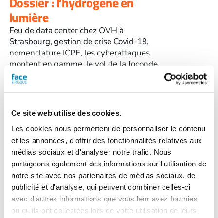
Dossier : l’hydrogène en
lumière
Feu de data center chez OVH à
Strasbourg, gestion de crise Covid-19,
nomenclature ICPE, les cyberattaques
montent en gamme, le vol de la Joconde
il y a 110 ans, l'accident de Seveso...
>
Voir le sommaire du n° 574
Commandez la
Ce site web utilise des cookies.
version
papier
du
magazine Face au
Les cookies nous permettent de personnaliser le contenu
Risque pour un confort
et les annonces, d'offrir des fonctionnalités relatives aux
de lecture optimal.
N.B.
médias sociaux et d'analyser notre trafic. Nous
Les frais de port sont de 7,50 € TTC, quel
partageons également des informations sur l'utilisation de
que soit le nombre de magazines
notre site avec nos partenaires de médias sociaux, de
commandés.
publicité et d'analyse, qui peuvent combiner celles-ci
avec d'autres informations que vous leur avez fournies
ou qu'ils ont collectées lors de votre utilisation de leurs
quantité