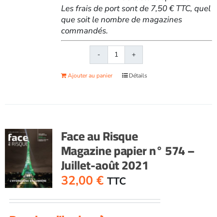
Les frais de port sont de 7,50 € TTC, quel
que soit le nombre de magazines
commandés.
quantité
de
Ajouter au panier
Détails
Face
au
RisqueMagazine
papier
n°
Face au Risque
573
Magazine papier n° 574 –
-
Juillet-août 2021
Juin
2021
32,00
€
TTC