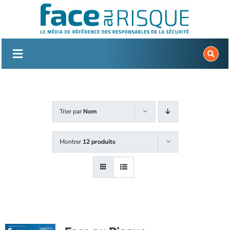
Passer
au
contenu
Trier par
Nom
Montrer
12 produits