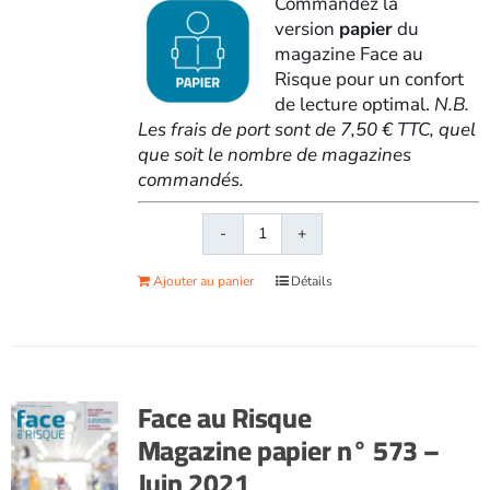
Commandez la
version
papier
du
magazine Face au
Risque pour un confort
de lecture optimal.
N.B.
Les frais de port sont de 7,50 € TTC, quel
que soit le nombre de magazines
commandés.
quantité
de
Ajouter au panier
Détails
Face
au
RisqueMagazine
papier
n°
Face au Risque
572
Magazine papier n° 573 –
-
Juin 2021
Mai