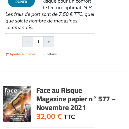
Risque pour un confort
de lecture optimal.
N.B.
Les frais de port sont de 7,50 € TTC, quel
que soit le nombre de magazines
commandés.
quantité
de
Ajouter au panier
Détails
Face
au
RisqueMagazine
papier
n°
Face au Risque
576
Magazine papier n° 577 –
-
Novembre 2021
Octobre
2021
32,00
€
TTC