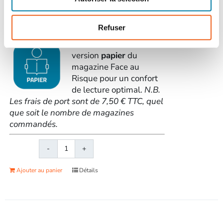
la fraude interne, la catastrophe d'AZF il
y a 20 ans...
> Voir le sommaire du n°
575
Refuser
Commandez la
version
papier
du
magazine Face au
Risque pour un confort
de lecture optimal.
N.B.
Les frais de port sont de 7,50 € TTC, quel
que soit le nombre de magazines
commandés.
quantité
de
Ajouter au panier
Détails
Face
au
RisqueMagazine
papier
n°