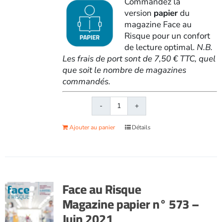
Commandez la
version
papier
du
magazine Face au
Risque pour un confort
de lecture optimal.
N.B.
Les frais de port sont de 7,50 € TTC, quel
que soit le nombre de magazines
commandés.
quantité
de
Ajouter au panier
Détails
Face
au
RisqueMagazine
papier
n°
Face au Risque
572
Magazine papier n° 573 –
-
Juin 2021
Mai