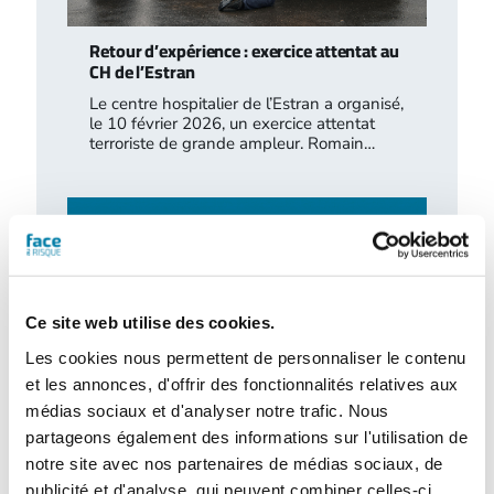
Retour d’expérience : exercice attentat au
CH de l’Estran
Le centre hospitalier de l’Estran a organisé,
le 10 février 2026, un exercice attentat
terroriste de grande ampleur. Romain…
Ce site web utilise des cookies.
Les cookies nous permettent de personnaliser le contenu
et les annonces, d'offrir des fonctionnalités relatives aux
médias sociaux et d'analyser notre trafic. Nous
partageons également des informations sur l'utilisation de
Traitement des déchets liquides en ICPE :
notre site avec nos partenaires de médias sociaux, de
ce que change l’arrêté du 16 juillet 2026
publicité et d'analyse, qui peuvent combiner celles-ci