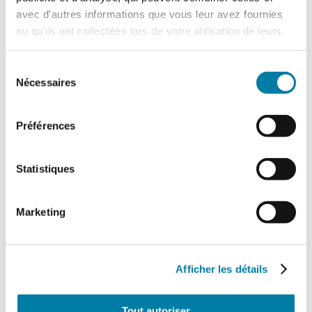
L'arrêté du 16 juillet 2026, relatif au
avec d'autres informations que vous leur avez fournies
traitement des déchets liquides dans
ou qu'ils ont collectées lors de votre utilisation de leurs
certaines installations relevant des
services.
rubriques 2790 (traitement…
Sélection
Nécessaires
du
consentement
Préférences
Statistiques
Marketing
Drones de sécurité : décollage à la
verticale
Afficher les détails
Porté par des technologies plus matures et
une croissance hyper rapide, le marché
français des drones de sécurité commence
Tout autoriser