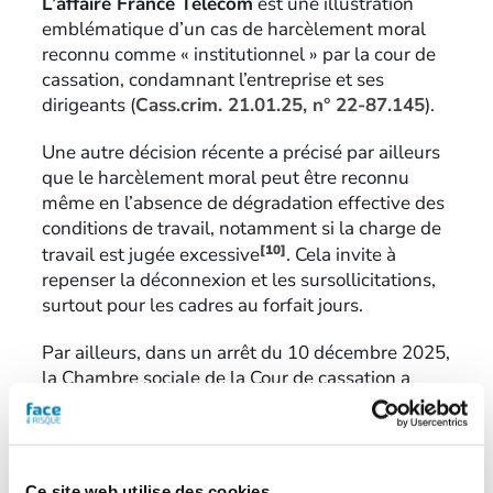
L’affaire France Telecom
est une illustration
emblématique d’un cas de harcèlement moral
reconnu comme « institutionnel » par la cour de
cassation, condamnant l’entreprise et ses
dirigeants (
Cass.crim. 21.01.25, n° 22-87.145
).
Une autre décision récente a précisé par ailleurs
que le harcèlement moral peut être reconnu
même en l’absence de dégradation effective des
conditions de travail, notamment si la charge de
[10]
travail est jugée excessive
. Cela invite à
repenser la déconnexion et les sursollicitations,
surtout pour les cadres au forfait jours.
Par ailleurs, dans un arrêt du 10 décembre 2025,
la Chambre sociale de la Cour de cassation a
rappelé que
« le salarié n’a pas à démontrer qu’il
a été visé directement par les actes »
(
Soc. 10
décembre 2025, n°24-15-412
), condamnant les
effets délétères d’un management toxique
Ce site web utilise des cookies.