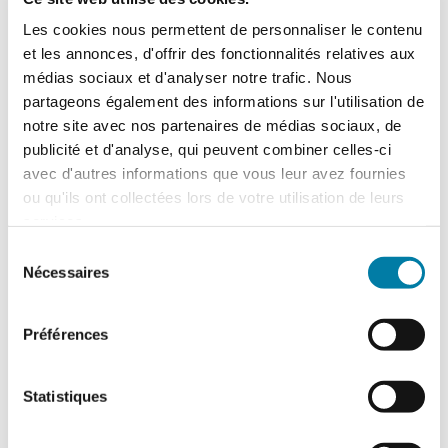
[11]
généralisé
.
Les cookies nous permettent de personnaliser le contenu
La reconnaissance de la souffrance des
et les annonces, d'offrir des fonctionnalités relatives aux
collaborateurs victimes d’un imposteur-
médias sociaux et d'analyser notre trafic. Nous
harceleur est un enjeu fort
. Identifier les
partageons également des informations sur l'utilisation de
comportements déviants liés aux usages
notre site avec nos partenaires de médias sociaux, de
numériques ou un contrôle managérial excessif
publicité et d'analyse, qui peuvent combiner celles-ci
notamment, former les managers, sensibiliser
avec d'autres informations que vous leur avez fournies
les équipes et agir rapidement en cas d’alerte
ou qu'ils ont collectées lors de votre utilisation de leurs
sont les clés pour éviter que l’imposteur ne
services.
bascule dans le harcèlement systématique. Il
Sélection
s’agira finalement de récompenser à leur juste
Nécessaires
du
valeur les collaborateurs compétents et non
consentement
ceux qui s’accaparent leur travail.
Préférences
Au-delà d’un risque social pour la santé des
salariés, les entreprises doivent également
considéré le risque d’image et réputationnel (avis
Statistiques
négatifs sur les réseaux) lié à des contentieux ou
des témoignages.