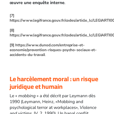
œuvre une enquête interne
.
[7]
https://www.legifrance.gouv.fr/codes/article_lc/LEGIART
[8]
https://www.legifrance.gouv.fr/codes/article_lc/LEGIART
[9]
https://www.dunod.com/entreprise-et-
economie/prevention-risques-psycho-sociaux-et-
accidents-du-travail
Le harcèlement moral : un risque
juridique et humain
Le «
mobbing
» a été décrit par Leymann dès
1990 (Leymann, Heinz, «Mobbing and
psychological terror at workplaces»,
Violence
and victims
, IV, 2, 1990). Un banal conflit