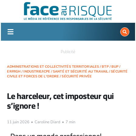
Passer
au
contenu
Publicité
ADMINISTRATIONS ET COLLECTIVITÉS TERRITORIALES
/
BTP
/
BUP
/
ERP/IGH
/
INDUSTRIE/ICPE
/
SANTÉ ET SÉCURITÉ AU TRAVAIL
/
SÉCURITÉ
CIVILE ET FORCES DE L'ORDRE
/
SÉCURITÉ PRIVÉE
Le harceleur, cet imposteur qui
s’ignore !
11 juin 2026
•
Caroline Diard
•
7 min