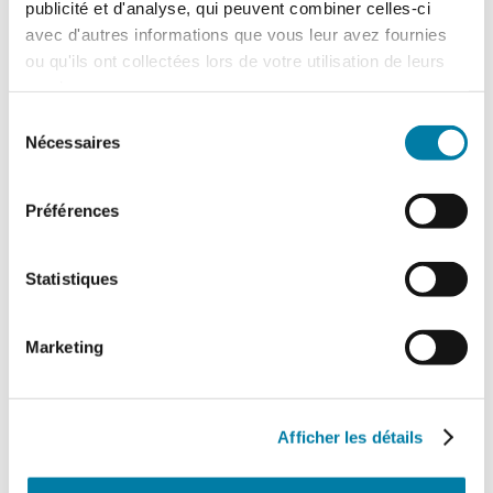
publicité et d'analyse, qui peuvent combiner celles-ci
avec d'autres informations que vous leur avez fournies
Accidentologie industrielle : les
ou qu'ils ont collectées lors de votre utilisation de leurs
enseignements de l’année 2025
services.
Le Barpi a publié son inventaire des
Sélection
incidents et accidents technologiques
Nécessaires
survenus en 2025 au sein des installations
du
classées…
consentement
Préférences
Statistiques
Marketing
Afficher les détails
Retour d’expérience : exercice attentat au