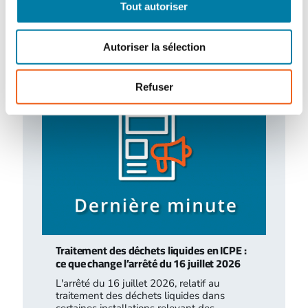
CH de l’Estran
Tout autoriser
Le centre hospitalier de l’Estran a organisé,
le 10 février 2026, un exercice attentat
Autoriser la sélection
terroriste de grande ampleur. Romain…
Refuser
Traitement des déchets liquides en ICPE :
ce que change l’arrêté du 16 juillet 2026
L'arrêté du 16 juillet 2026, relatif au
traitement des déchets liquides dans
certaines installations relevant des