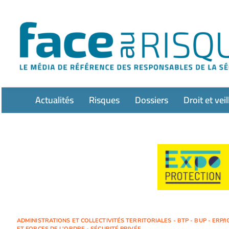
Passer
au
contenu
Actualités
Risques
Dossiers
Droit et veil
ADMINISTRATIONS ET COLLECTIVITÉS TERRITORIALES - BTP - BUP - ERP/IG
ET FORCES DE L'ORDRE - SÉCURITÉ PRIVÉE