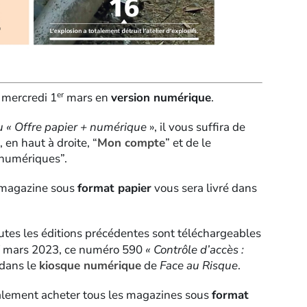
er
 mercredi 1
mars en
version numérique
.
u
« Offre papier + numérique
», il vous suffira de
 en haut à droite, “
Mon compte
” et de le
 numériques”.
e magazine sous
format papier
vous sera livré dans
utes les éditions précédentes sont téléchargeables
mars 2023, ce numéro 590
« Contrôle d’accès :
 dans le
kiosque numérique
de
Face au Risque
.
alement acheter tous les magazines sous
format