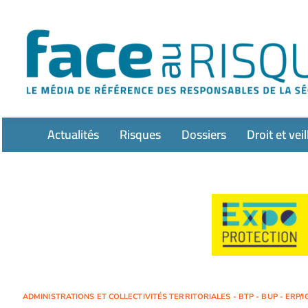
Passer
au
contenu
Actualités
Risques
Dossiers
Droit et veil
ADMINISTRATIONS ET COLLECTIVITÉS TERRITORIALES - BTP - BUP - ERP/IG