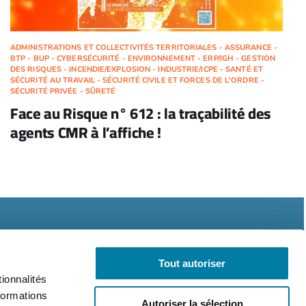
ADMINISTRATIONS ET COLLECTIVITÉS TERRITORIALES - ASSURANCE -
BTP - BUP - CYBERSÉCURITÉ - ENVIRONNEMENT - ERP/IGH - GESTION
DES RISQUES - INCENDIE/EXPLOSION - INDUSTRIE/ICPE - SANTÉ ET
SÉCURITÉ AU TRAVAIL - SÉCURITÉ CIVILE ET FORCES DE L'ORDRE -
SÉCURITÉ PRIVÉE - SÛRETÉ
Face au Risque n° 612 : la traçabilité des
agents CMR à l’affiche !
Tout autoriser
ionnalités
formations
Autoriser la sélection