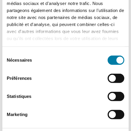
Accidentologie industrielle : les
médias sociaux et d'analyser notre trafic. Nous
enseignements de l’année 2025
partageons également des informations sur l'utilisation de
notre site avec nos partenaires de médias sociaux, de
Le Barpi a publié son inventaire des
incidents et accidents technologiques
publicité et d'analyse, qui peuvent combiner celles-ci
survenus en 2025 au sein des installations
avec d'autres informations que vous leur avez fournies
classées…
ou qu'ils ont collectées lors de votre utilisation de leurs
services.
Sélection
Nécessaires
du
consentement
Préférences
Statistiques
Marketing
Retour d’expérience : exercice attentat au
CH de l’Estran