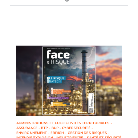
ADMINISTRATIONS ET COLLECTIVITÉS TERRITORIALES -
ASSURANCE - BTP - BUP - CYBERSÉCURITÉ -
ENVIRONNEMENT - ERP/IGH - GESTION DES RISQUES -
INCENDIE/EXPLOSION - INDUSTRIE/ICPE - SANTÉ ET SÉCURITÉ