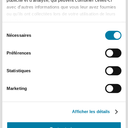
publicité et d'analyse, qui peuvent combiner celles-ci
avec d'autres informations que vous leur avez fournies
ou qu'ils ont collectées lors de votre utilisation de leurs
services.
Sélection
Nécessaires
du
Traitement des déchets liquides en ICPE :
ce que change l’arrêté du 16 juillet 2026
consentement
L'arrêté du 16 juillet 2026, relatif au
Préférences
traitement des déchets liquides dans
certaines installations relevant des
rubriques 2790 (traitement…
Statistiques
Marketing
Afficher les détails