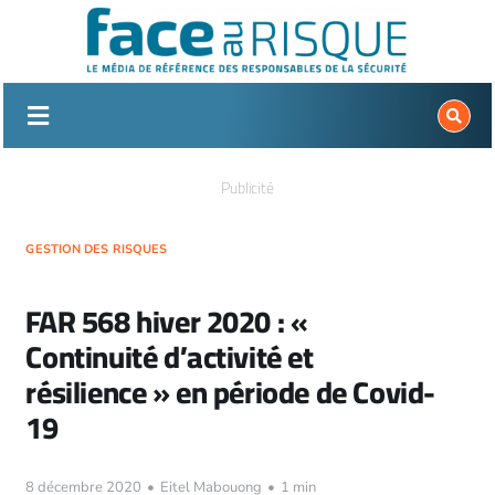
Passer
au
contenu
Publicité
GESTION DES RISQUES
FAR 568 hiver 2020 : «
Continuité d’activité et
résilience » en période de Covid-
19
8 décembre 2020
•
Eitel Mabouong
•
1 min