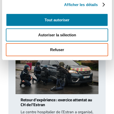
Accidentologie industrielle : les
enseignements de l’année 2025
Afficher les détails
Le Barpi a publié son inventaire des
incidents et accidents technologiques
Tout autoriser
survenus en 2025 au sein des installations
classées…
Autoriser la sélection
Refuser
Retour d’expérience : exercice attentat au
CH de l’Estran
Le centre hospitalier de l’Estran a organisé,