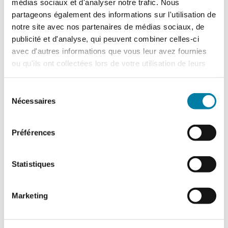
médias sociaux et d'analyser notre trafic. Nous
partageons également des informations sur l'utilisation de
notre site avec nos partenaires de médias sociaux, de
L’extinction automatique par sprinkleur à
l’épreuve des nouveaux risques
publicité et d'analyse, qui peuvent combiner celles-ci
avec d'autres informations que vous leur avez fournies
Dans un contexte marqué par l’émergence
ou qu'ils ont collectées lors de votre utilisation de leurs
de nouveaux risques et l’évolution rapide
des modes de stockage et d’exploitation,
services.
le…
Sélection
Nécessaires
du
consentement
Préférences
Statistiques
Marketing