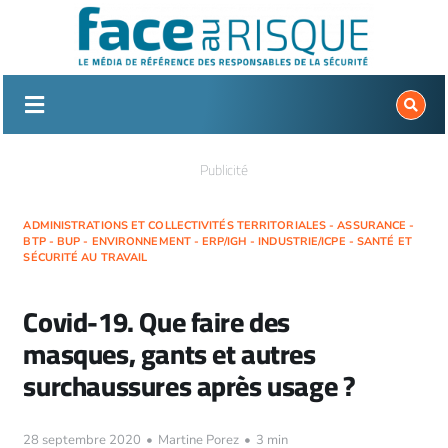
Passer
au
contenu
Publicité
ADMINISTRATIONS ET COLLECTIVITÉS TERRITORIALES - ASSURANCE -
BTP - BUP - ENVIRONNEMENT - ERP/IGH - INDUSTRIE/ICPE - SANTÉ ET
SÉCURITÉ AU TRAVAIL
Covid-19. Que faire des
masques, gants et autres
surchaussures après usage ?
28 septembre 2020
•
Martine Porez
•
3 min