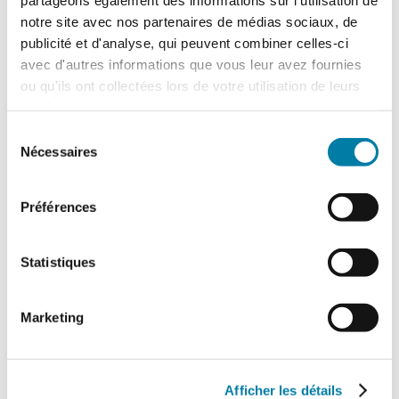
notre site avec nos partenaires de médias sociaux, de
Martine Porez
– Journaliste
publicité et d'analyse, qui peuvent combiner celles-ci
avec d'autres informations que vous leur avez fournies
ou qu'ils ont collectées lors de votre utilisation de leurs
services.
Sélection
Nécessaires
du
consentement
Préférences
Actualités
Statistiques
Marketing
Afficher les détails