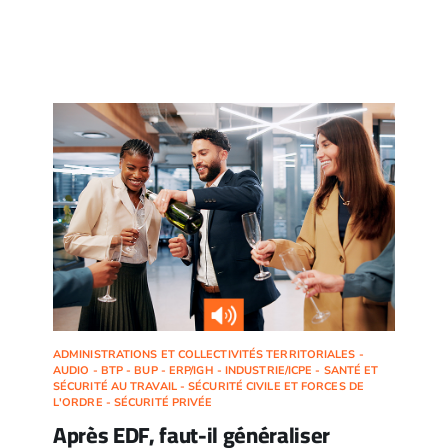
ADMINISTRATIONS ET COLLECTIVITÉS TERRITORIALES -
AUDIO - BTP - BUP - ERP/IGH - INDUSTRIE/ICPE - SANTÉ ET
SÉCURITÉ AU TRAVAIL - SÉCURITÉ CIVILE ET FORCES DE
L'ORDRE - SÉCURITÉ PRIVÉE
Après EDF, faut-il généraliser