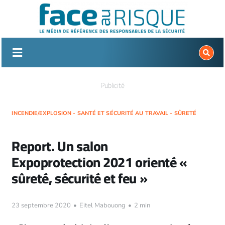
Passer
au
contenu
Publicité
INCENDIE/EXPLOSION - SANTÉ ET SÉCURITÉ AU TRAVAIL - SÛRETÉ
Report. Un salon
Expoprotection 2021 orienté «
sûreté, sécurité et feu »
23 septembre 2020
•
Eitel Mabouong
•
2 min