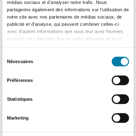
Retour d’expérience : exercice attentat au
médias sociaux et d'analyser notre trafic. Nous
CH de l’Estran
partageons également des informations sur l'utilisation de
notre site avec nos partenaires de médias sociaux, de
Le centre hospitalier de l’Estran a organisé,
le 10 février 2026, un exercice attentat
publicité et d'analyse, qui peuvent combiner celles-ci
terroriste de grande ampleur. Romain…
avec d'autres informations que vous leur avez fournies
ou qu'ils ont collectées lors de votre utilisation de leurs
services.
Sélection
Nécessaires
du
consentement
Préférences
Statistiques
Traitement des déchets liquides en ICPE :
Marketing
ce que change l’arrêté du 16 juillet 2026
L'arrêté du 16 juillet 2026, relatif au