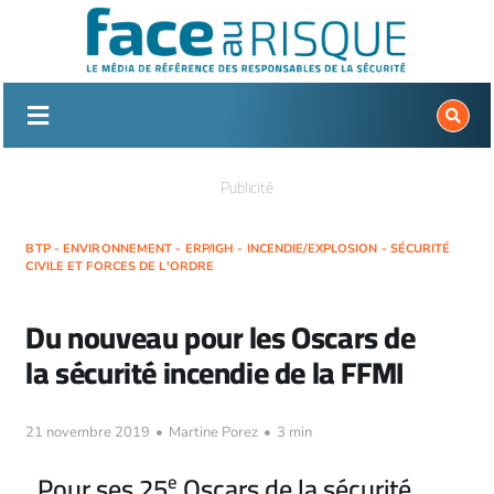
Passer
au
contenu
Publicité
BTP - ENVIRONNEMENT - ERP/IGH - INCENDIE/EXPLOSION - SÉCURITÉ
CIVILE ET FORCES DE L'ORDRE
Du nouveau pour les Oscars de
la sécurité incendie de la FFMI
21 novembre 2019
•
Martine Porez
•
3 min
Pour ses 25
e
Oscars de la sécurité