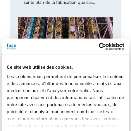
sur le plan de la fabrication que sur…
Ce site web utilise des cookies.
Les cookies nous permettent de personnaliser le contenu
et les annonces, d'offrir des fonctionnalités relatives aux
L’extinction automatique par sprinkleur à
médias sociaux et d'analyser notre trafic. Nous
l’épreuve des nouveaux risques
partageons également des informations sur l'utilisation de
Dans un contexte marqué par l’émergence
notre site avec nos partenaires de médias sociaux, de
de nouveaux risques et l’évolution rapide
des modes de stockage et d’exploitation,
publicité et d'analyse, qui peuvent combiner celles-ci
le…
avec d'autres informations que vous leur avez fournies
ou qu'ils ont collectées lors de votre utilisation de leurs