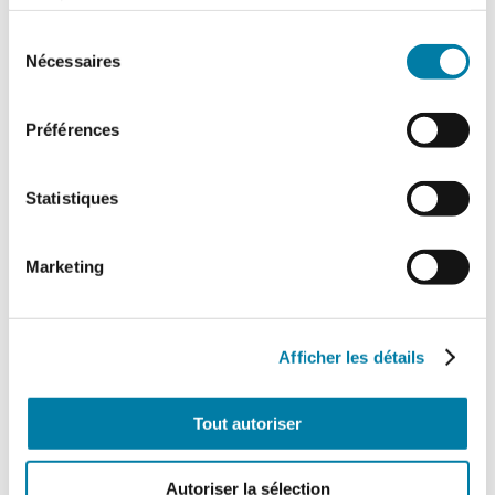
services.
Sélection
Nécessaires
du
consentement
Préférences
Statistiques
Accidentologie industrielle : les
Marketing
enseignements de l’année 2025
Le Barpi a publié son inventaire des
incidents et accidents technologiques
survenus en 2025 au sein des installations
Afficher les détails
classées…
Tout autoriser
Autoriser la sélection