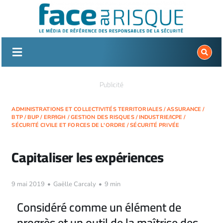
Passer
au
contenu
Publicité
ADMINISTRATIONS ET COLLECTIVITÉS TERRITORIALES
/
ASSURANCE
/
BTP
/
BUP
/
ERP/IGH
/
GESTION DES RISQUES
/
INDUSTRIE/ICPE
/
SÉCURITÉ CIVILE ET FORCES DE L'ORDRE
/
SÉCURITÉ PRIVÉE
Capitaliser les expériences
9 mai 2019
•
Gaëlle Carcaly
•
9 min
Considéré comme un élément de
progrès et un outil de la maîtrise des