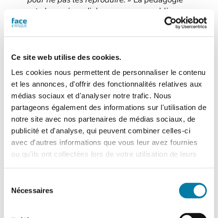
est alors primordiale pour ne pas oublier
rapidement les leçons tirées.
Les entreprises répètent les
mêmes erreurs
Ce site web utilise des cookies.
Les cookies nous permettent de personnaliser le contenu
Car si, après une catastrophe majeure, les
et les annonces, d'offrir des fonctionnalités relatives aux
entreprises tirent des leçons et renforcent la
médias sociaux et d'analyser notre trafic. Nous
sécurité, avec le temps, elles oublient. Et
partageons également des informations sur l'utilisation de
ont donc tendance à répéter les mêmes
notre site avec nos partenaires de médias sociaux, de
erreurs, comme l’illustre l’analyse des
publicité et d'analyse, qui peuvent combiner celles-ci
accidents des navettes spatiales
avec d'autres informations que vous leur avez fournies
américaines Challenger, en 1986, puis
ou qu'ils ont collectées lors de votre utilisation de leurs
Columbia en 2003. Dans les deux cas, une
services.
mauvaise organisation des processus de
Sélection
décision a conduit à l’accident, alors
Nécessaires
du
qu’entre les deux catastrophes, des
consentement
mesures correctives avaient été mises en