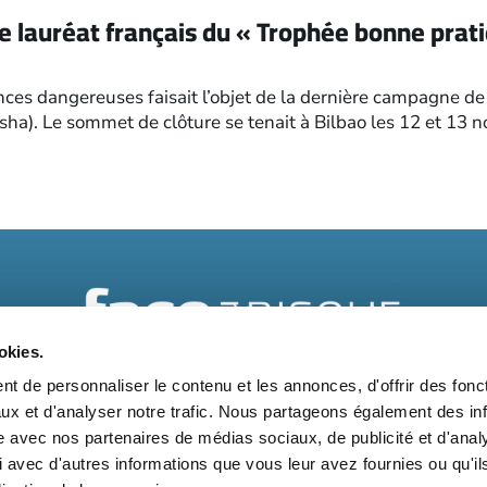
ge lauréat français du « Trophée bonne prat
ces dangereuses faisait l’objet de la dernière campagne de
Osha). Le sommet de clôture se tenait à Bilbao les 12 et 1
okies.
t de personnaliser le contenu et les annonces, d'offrir des fonct
t
Kit média
Nos partenaires
Qui sommes-nous ?
Mentions 
ux et d'analyser notre trafic. Nous partageons également des in
site avec nos partenaires de médias sociaux, de publicité et d'anal
Suivez-nous également sur les réseaux sociaux
 avec d'autres informations que vous leur avez fournies ou qu'il