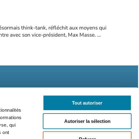
désormais think-tank, réfléchit aux moyens qui
contre avec son vice-président, Max Masse. …
Tout autoriser
ionnalités
légales
CGV
RGPD
formations
Autoriser la sélection
yse, qui
s ont