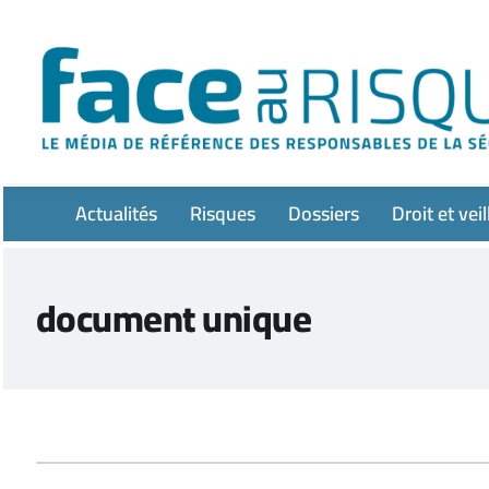
Passer
au
contenu
Actualités
Risques
Dossiers
Droit et veil
document unique