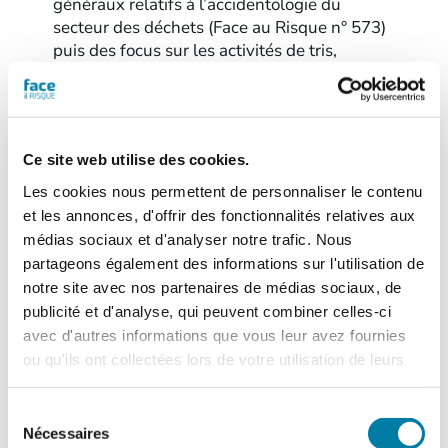
généraux relatifs à l’accidentologie du
secteur des déchets (Face au Risque n° 573)
puis des focus sur les activités de tris,
transits et regroupements de déchets non
dangereux (n° 577) et sur les installations…
Ce site web utilise des cookies.
Les cookies nous permettent de personnaliser le contenu
et les annonces, d'offrir des fonctionnalités relatives aux
médias sociaux et d'analyser notre trafic. Nous
partageons également des informations sur l'utilisation de
notre site avec nos partenaires de médias sociaux, de
publicité et d'analyse, qui peuvent combiner celles-ci
avec d'autres informations que vous leur avez fournies
ou qu'ils ont collectées lors de votre utilisation de leurs
services.
Sélection
Accidentologie dans les
Nécessaires
du