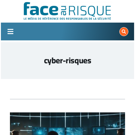
Passer
au
contenu
cyber-risques