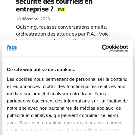
sécurité des courriels en
entreprise ?
FAR
18 décembre 2023
Quishing, fausses conversations emails,
orchestration des attaques par l'IA... Voici
trois tendances de nouvelles menaces cyber
à anticiper. Dans les entreprises, de
nombreuses questions en lien avec la
cybersécurité restent en suspens. Comment
les…
Ce site web utilise des cookies.
Les cookies nous permettent de personnaliser le contenu
et les annonces, d'offrir des fonctionnalités relatives aux
médias sociaux et d'analyser notre trafic. Nous
partageons également des informations sur l'utilisation de
notre site avec nos partenaires de médias sociaux, de
publicité et d'analyse, qui peuvent combiner celles-ci
avec d'autres informations que vous leur avez fournies
ou qu'ils ont collectées lors de votre utilisation de leurs