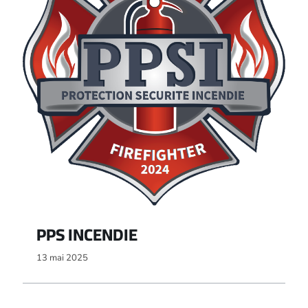
PPS INCENDIE
13 mai 2025