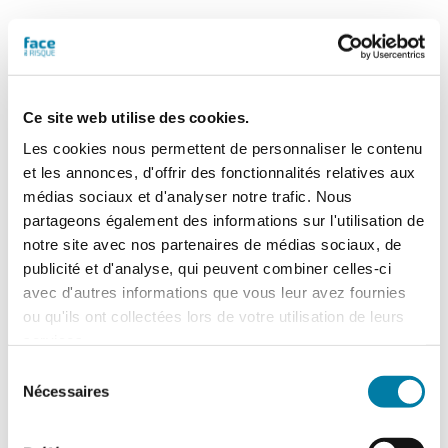
Ce site web utilise des cookies.
Les cookies nous permettent de personnaliser le contenu
et les annonces, d'offrir des fonctionnalités relatives aux
médias sociaux et d'analyser notre trafic. Nous
partageons également des informations sur l'utilisation de
notre site avec nos partenaires de médias sociaux, de
publicité et d'analyse, qui peuvent combiner celles-ci
avec d'autres informations que vous leur avez fournies
ou qu'ils ont collectées lors de votre utilisation de leurs
services.
Sélection
Nécessaires
du
consentement