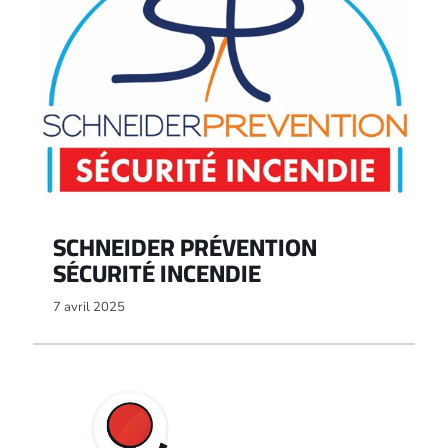
SCHNEIDER PRÉVENTION
SÉCURITÉ INCENDIE
7 avril 2025