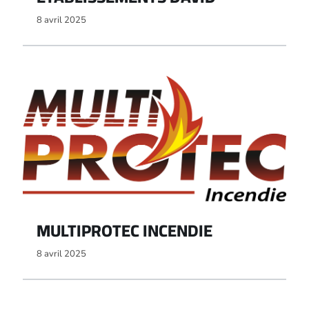
8 avril 2025
MULTIPROTEC INCENDIE
8 avril 2025