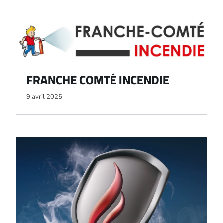
FRANCHE COMTÉ INCENDIE
9 avril 2025