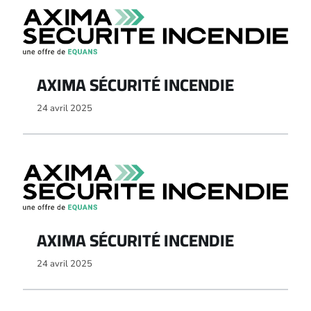
AXIMA SÉCURITÉ INCENDIE
24 avril 2025
AXIMA SÉCURITÉ INCENDIE
24 avril 2025