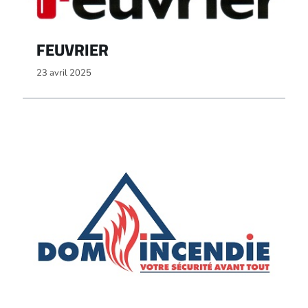
FEUVRIER
23 avril 2025