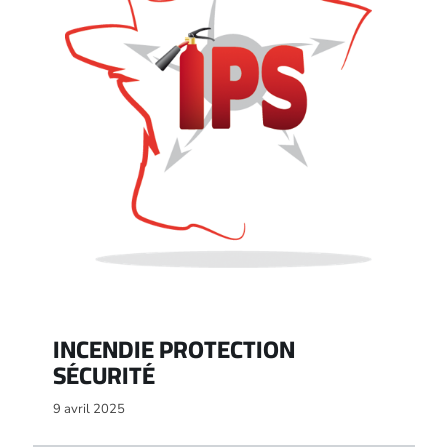
INCENDIE PROTECTION
SÉCURITÉ
9 avril 2025