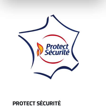
PROTECT SÉCURITÉ