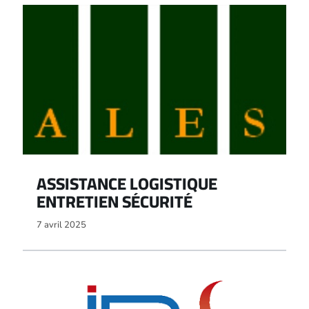
ASSISTANCE LOGISTIQUE
ENTRETIEN SÉCURITÉ
7 avril 2025