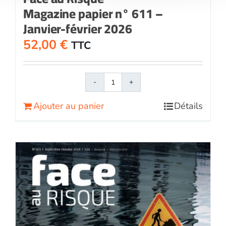
Magazine papier n° 611 –
Janvier-février 2026
52,00
€
TTC
quantité
de
Ajouter au panier
Détails
Face
au
RisqueMagazine
papier
n°
611
-
Janvier-
février
2026