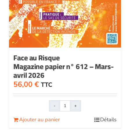
Face au Risque
Magazine papier n° 612 – Mars-
avril 2026
56,00
€
TTC
quantité
de
Ajouter au panier
Détails
Face
au