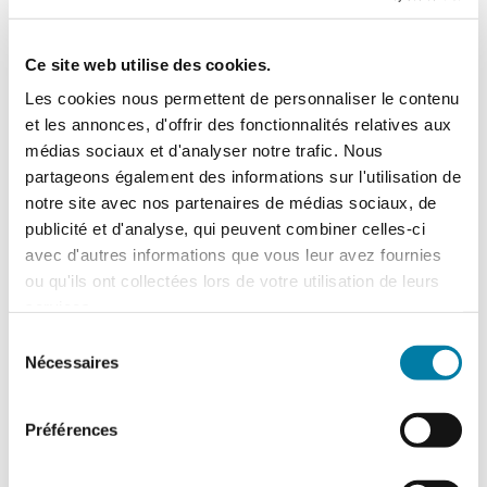
Ce site web utilise des cookies.
Face au Risque
Les cookies nous permettent de personnaliser le contenu
Magazine papier n° 599 –
et les annonces, d'offrir des fonctionnalités relatives aux
Janvier-février 2024
médias sociaux et d'analyser notre trafic. Nous
32,00
€
partageons également des informations sur l'utilisation de
TTC
notre site avec nos partenaires de médias sociaux, de
publicité et d'analyse, qui peuvent combiner celles-ci
avec d'autres informations que vous leur avez fournies
quantité
ou qu'ils ont collectées lors de votre utilisation de leurs
de
services.
Ajouter au panier
Détails
Face
Sélection
au
Nécessaires
du
RisqueMagazine
consentement
papier
n°
Préférences
599
-