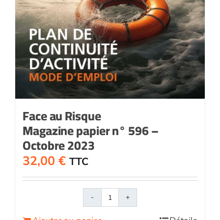
Face au Risque
Magazine papier n° 596 –
Octobre 2023
32,00
€
TTC
quantité
de