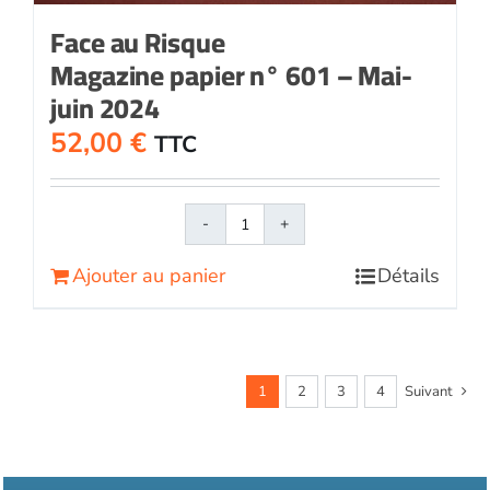
Face au Risque
Magazine papier n° 601 – Mai-
juin 2024
52,00
€
TTC
quantité
de
Ajouter au panier
Détails
Face
au
RisqueMagazine
papier
n°
1
2
3
4
Suivant
601
-
Mai-
juin