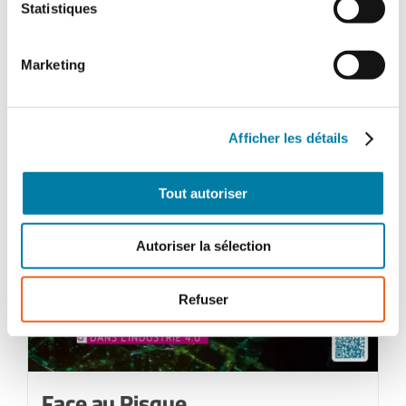
Statistiques
Janvier-
février
2024
Marketing
Afficher les détails
Tout autoriser
Autoriser la sélection
Refuser
Face au Risque