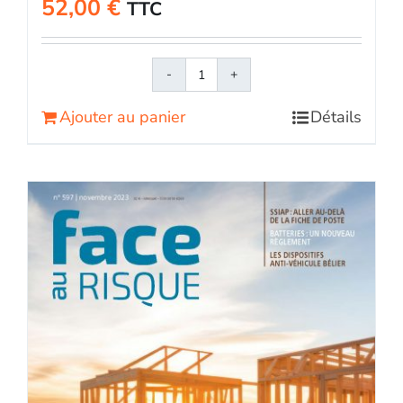
52,00
€
TTC
quantité
de
Ajouter au panier
Détails
Face
au
RisqueMagazine
papier
n°
603
-
Septembre-
octobre
2024