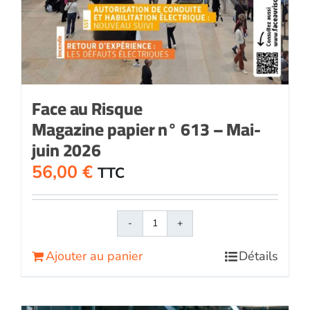
Face au Risque
Magazine papier n° 613 – Mai-
juin 2026
56,00
€
TTC
quantité
de
Ajouter au panier
Détails
Face
au
RisqueMagazine
papier