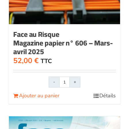
Face au Risque
Magazine papier n° 606 – Mars-
avril 2025
52,00
€
TTC
quantité
de
Ajouter au panier
Détails
Face
au
RisqueMagazine
papier
n°