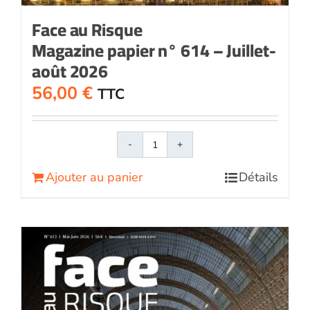
Face au Risque
Magazine papier n° 614 – Juillet-
août 2026
56,00
€
TTC
quantité
de
Ajouter au panier
Détails
Face
au
RisqueMagazine
papier
n°
614
-
Juillet-