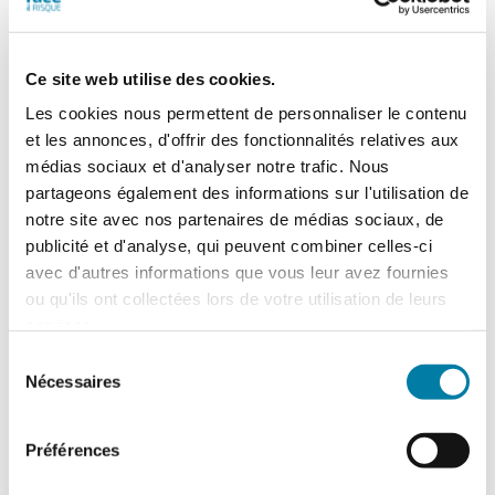
Ce site web utilise des cookies.
Face au Risque
Les cookies nous permettent de personnaliser le contenu
Magazine papier n° 609 –
et les annonces, d'offrir des fonctionnalités relatives aux
Septembre-octobre 2025
médias sociaux et d'analyser notre trafic. Nous
partageons également des informations sur l'utilisation de
52,00
€
TTC
notre site avec nos partenaires de médias sociaux, de
publicité et d'analyse, qui peuvent combiner celles-ci
avec d'autres informations que vous leur avez fournies
quantité
ou qu'ils ont collectées lors de votre utilisation de leurs
de
services.
Ajouter au panier
Détails
Face
Sélection
au
Nécessaires
du
RisqueMagazine
consentement
papier
n°
Préférences
609