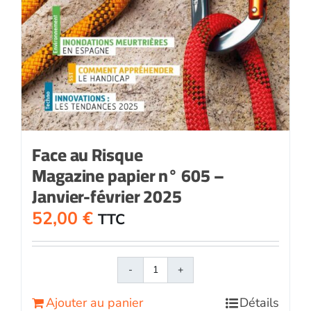
Face au Risque
Magazine papier n° 605 –
Janvier-février 2025
52,00
€
TTC
quantité
de
Ajouter au panier
Détails
Face