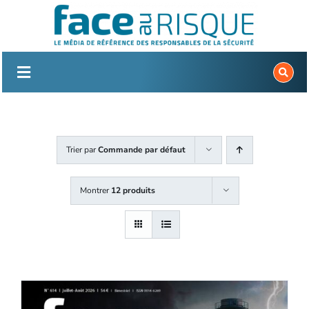
Passer
au
contenu
Trier par
Commande par défaut
Montrer
12 produits