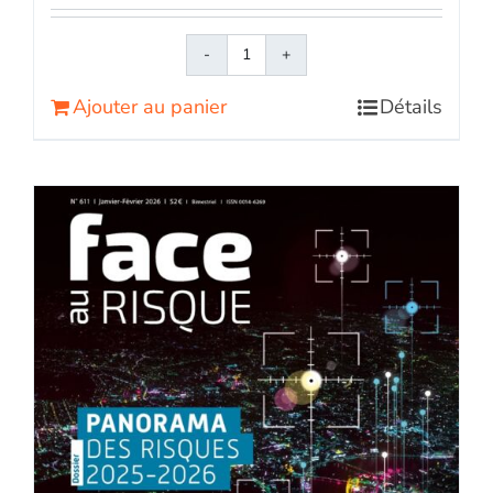
quantité
de
Ajouter au panier
Détails
Face
au
RisqueMagazine
papier
n°
612
-
Mars-
avril
2026