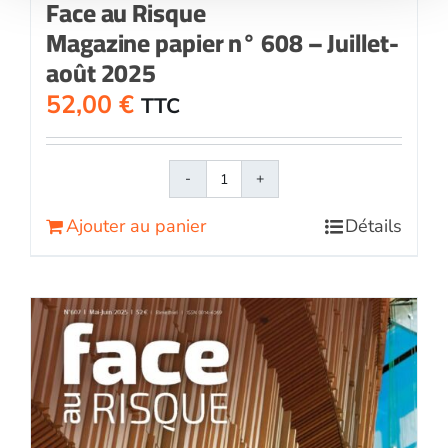
Face au Risque
Magazine papier n° 608 – Juillet-
août 2025
52,00
€
TTC
quantité
de
Ajouter au panier
Détails
Face
au
RisqueMagazine
papier
n°
608
-
Juillet-
août
2025