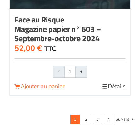
Face au Risque
Magazine papier n° 603 –
Septembre-octobre 2024
52,00
€
TTC
quantité
de
Ajouter au panier
Détails
Face
au
RisqueMagazine
papier
n°
1
2
3
4
Suivant
603
-
Septembre-