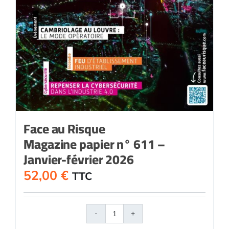
Face au Risque
Magazine papier n° 611 –
Janvier-février 2026
52,00
€
TTC
quantité