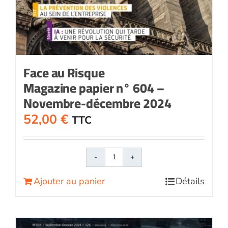
Face au Risque
Magazine papier n° 604 –
Novembre-décembre 2024
52,00
€
TTC
quantité
de
Ajouter au panier
Détails
Face
au
RisqueMagazine
papier