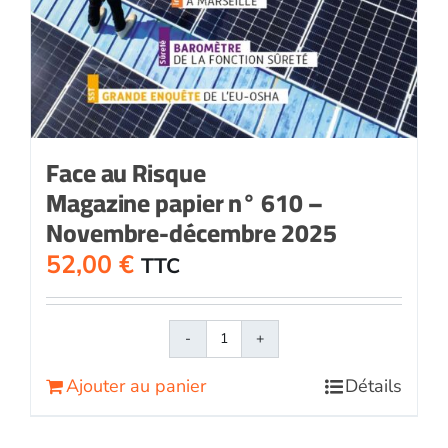
Face au Risque
Magazine papier n° 610 –
Novembre-décembre 2025
52,00
€
TTC
quantité
de
Ajouter au panier
Détails
Face
au
RisqueMagazine