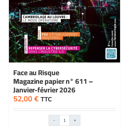
Face au Risque
Magazine papier n° 611 –
Janvier-février 2026
52,00
€
TTC
quantité