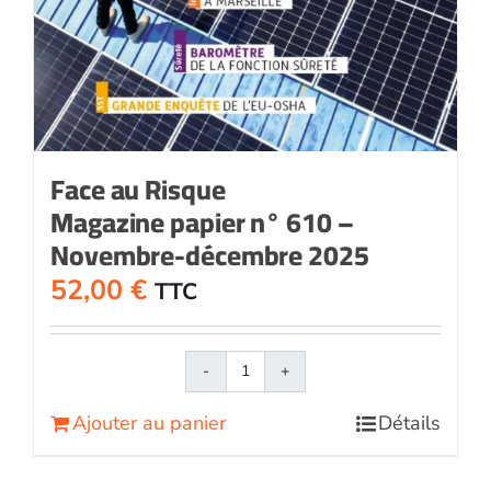
Face au Risque
Magazine papier n° 610 –
Novembre-décembre 2025
52,00
€
TTC
quantité
de
Ajouter au panier
Détails
Face
au
RisqueMagazine