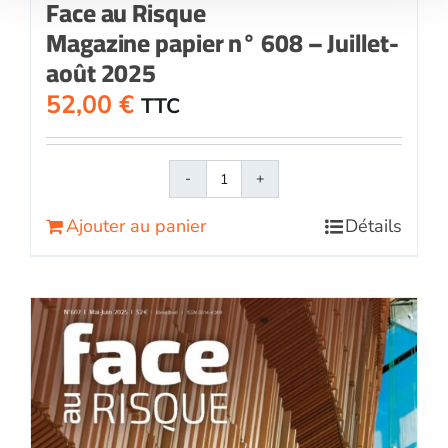
Face au Risque
Magazine papier n° 608 – Juillet-
août 2025
52,00
€
TTC
quantité
de
Ajouter au panier
Détails
Face
au
RisqueMagazine
papier
n°
608
-
Juillet-
août
2025