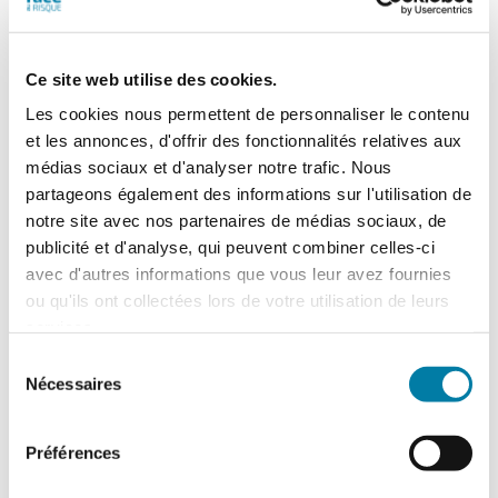
Ce site web utilise des cookies.
Face au Risque
Les cookies nous permettent de personnaliser le contenu
Magazine papier n° 609 –
et les annonces, d'offrir des fonctionnalités relatives aux
Septembre-octobre 2025
médias sociaux et d'analyser notre trafic. Nous
partageons également des informations sur l'utilisation de
52,00
€
TTC
notre site avec nos partenaires de médias sociaux, de
publicité et d'analyse, qui peuvent combiner celles-ci
avec d'autres informations que vous leur avez fournies
quantité
ou qu'ils ont collectées lors de votre utilisation de leurs
de
services.
Ajouter au panier
Détails
Face
Sélection
au
Nécessaires
du
RisqueMagazine
consentement
papier
n°
Préférences
609