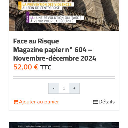
Face au Risque
Magazine papier n° 604 –
Novembre-décembre 2024
52,00
€
TTC
quantité
de
Ajouter au panier
Détails
Face
au
RisqueMagazine
papier