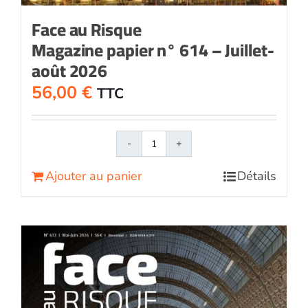
Face au Risque
Magazine papier n° 614 – Juillet-
août 2026
56,00
€
TTC
quantité
de
Ajouter au panier
Détails
Face
au
RisqueMagazine
papier
n°
614
-
Juillet-