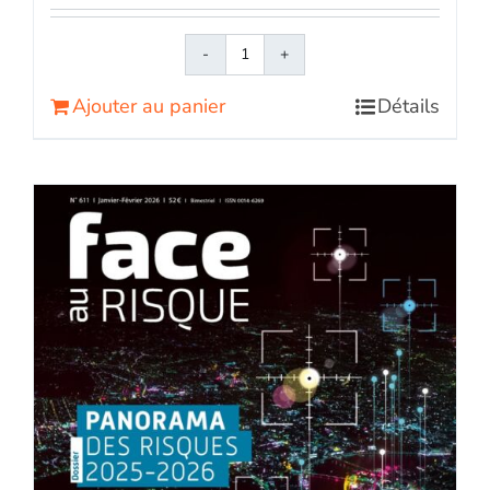
quantité
de
Ajouter au panier
Détails
Face
au
RisqueMagazine
papier
n°
612
-
Mars-
avril
2026