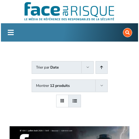
Passer
au
contenu
Trier par
Date
Montrer
12 produits