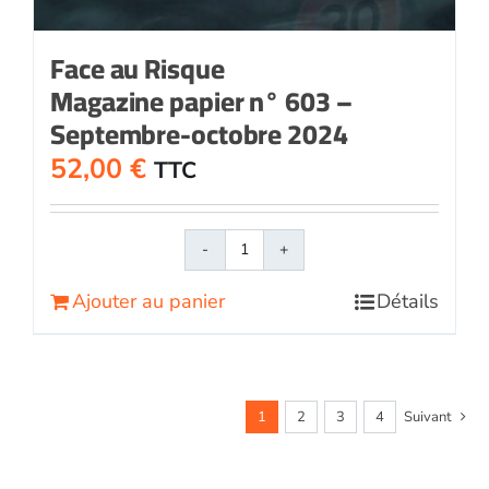
Face au Risque
Magazine papier n° 603 –
Septembre-octobre 2024
52,00
€
TTC
quantité
de
Ajouter au panier
Détails
Face
au
RisqueMagazine
papier
n°
1
2
3
4
Suivant
603
-
Septembre-