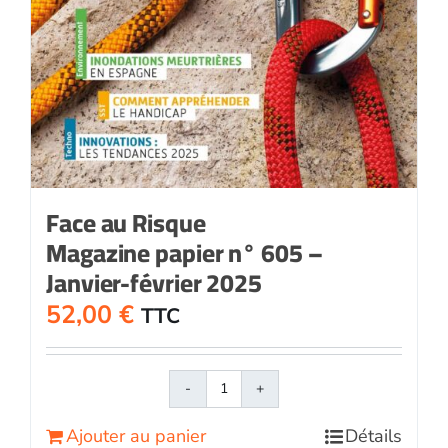
Face au Risque
Magazine papier n° 605 –
Janvier-février 2025
52,00
€
TTC
quantité
de
Ajouter au panier
Détails
Face