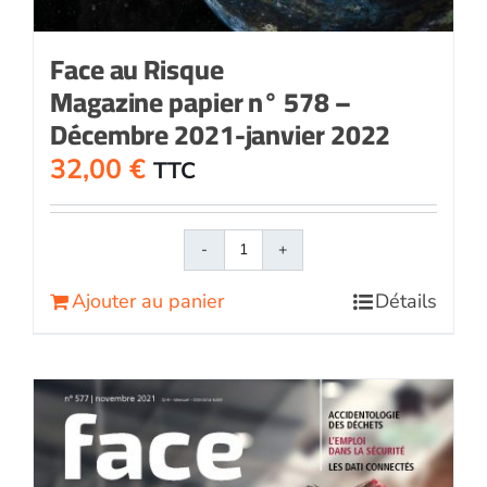
Face au Risque
Magazine papier n° 578 –
Décembre 2021-janvier 2022
32,00
€
TTC
quantité
de
Ajouter au panier
Détails
Face
au
RisqueMagazine
papier
n°
578
-
Décembre