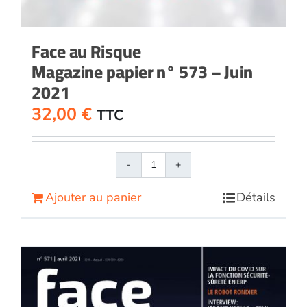
Face au Risque
Magazine papier n° 573 – Juin
2021
32,00
€
TTC
quantité
de
Ajouter au panier
Détails
Face
au
RisqueMagazine
papier
n°
573
-