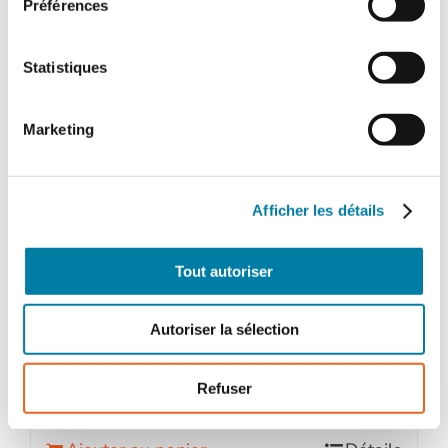
Préférences
Statistiques
Marketing
Afficher les détails
Face au Risque
Magazine papier n° 580 – Mars
Tout autoriser
2022
32,00
€
TTC
Autoriser la sélection
Refuser
quantité
de