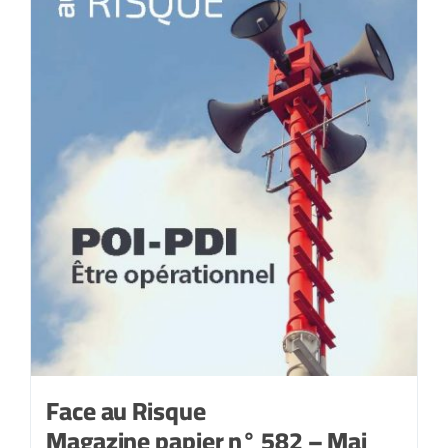
2022
Face au Risque
Magazine papier n° 582 – Mai