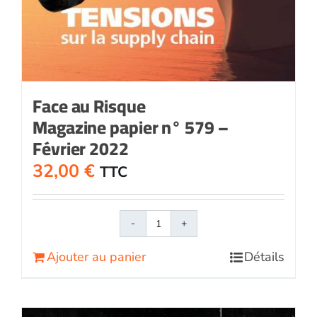
Face au Risque
Magazine papier n° 579 –
Février 2022
32,00
€
TTC
quantité
de
Ajouter au panier
Détails
Face
au
RisqueMagazine
papier