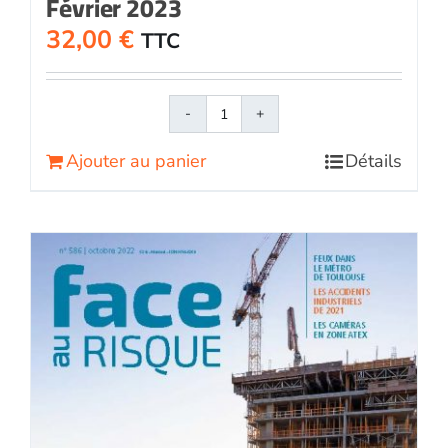
Février 2023
32,00
€
TTC
quantité
de
Ajouter au panier
Détails
Face
au
RisqueMagazine
papier
n°
589
-
Février
2023