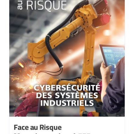
2021-
janvier
2022
Face au Risque