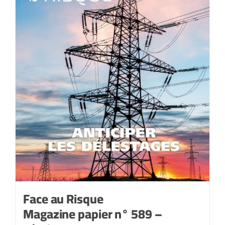
janvier
2023
Face au Risque
Magazine papier n° 589 –