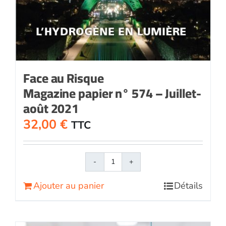
Face au Risque
Magazine papier n° 574 – Juillet-
août 2021
32,00
€
TTC
quantité
de
Ajouter au panier
Détails
Face
au
RisqueMagazine
papier