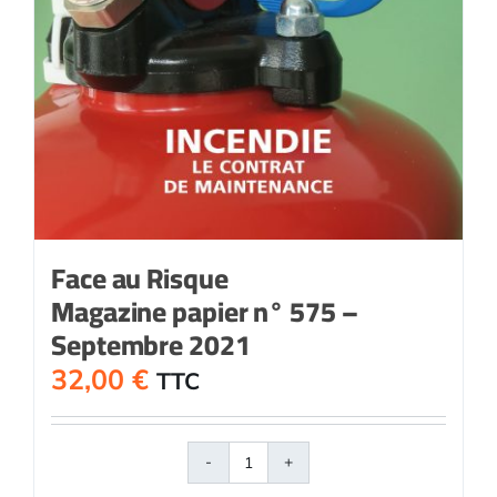
Face au Risque
Magazine papier n° 575 –
Septembre 2021
32,00
€
TTC
quantité