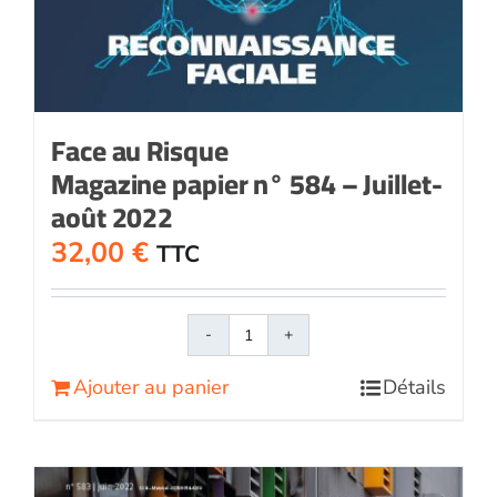
Face au Risque
Magazine papier n° 584 – Juillet-
août 2022
32,00
€
TTC
quantité
de
Ajouter au panier
Détails
Face
au
RisqueMagazine
papier