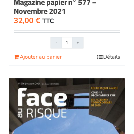
Magazine papier n° 577 –
Novembre 2021
32,00
€
TTC
quantité
de
Ajouter au panier
Détails
Face
au
RisqueMagazine
papier
n°
577
-
Novembre
2021