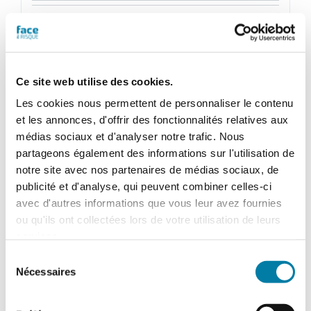
quantité
de
Ajouter au panier
Détails
Face
Ce site web utilise des cookies.
au
RisqueMagazine
Les cookies nous permettent de personnaliser le contenu
papier
et les annonces, d'offrir des fonctionnalités relatives aux
n°
médias sociaux et d'analyser notre trafic. Nous
581
partageons également des informations sur l'utilisation de
-
notre site avec nos partenaires de médias sociaux, de
Avril
publicité et d'analyse, qui peuvent combiner celles-ci
2022
avec d'autres informations que vous leur avez fournies
ou qu'ils ont collectées lors de votre utilisation de leurs
services.
Sélection
Nécessaires
du
consentement