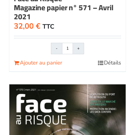
Magazine papier n° 571 – Avril
2021
32,00
€
TTC
quantité
de
Ajouter au panier
Détails
Face
au
RisqueMagazine
papier
n°
571
-
Avril
2021