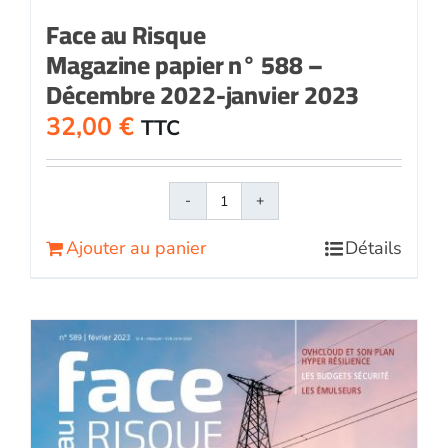
Face au Risque
Magazine papier n° 588 –
Décembre 2022-janvier 2023
32,00
€
TTC
quantité
de
Ajouter au panier
Détails
Face
au
RisqueMagazine
papier
n°
588
-
Décembre
2022-