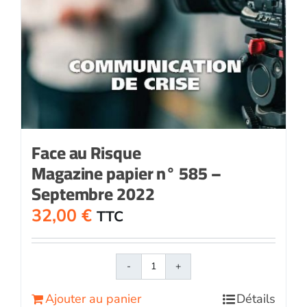
Face au Risque
Magazine papier n° 585 –
Septembre 2022
32,00
€
TTC
quantité
de
Ajouter au panier
Détails
Face