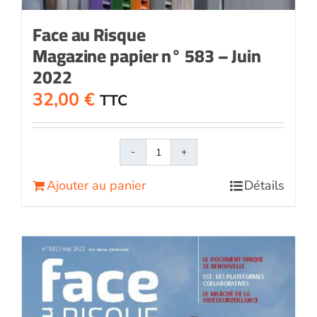
Face au Risque
Magazine papier n° 583 – Juin
2022
32,00
€
TTC
quantité
de
Ajouter au panier
Détails
Face
au
RisqueMagazine
papier
n°
583
-
Juin