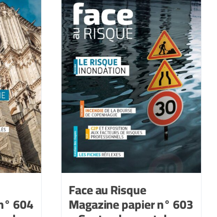
607
-
Mai-
juin
2025
Face au Risque
n° 604
Magazine papier n° 603