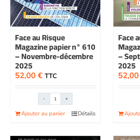
Face au Risque
Face a
Magazine papier n° 610
Magaz
– Novembre-décembre
– Sep
2025
2025
52,00
€
52,0
TTC
quantité
de
Ajouter au panier
Détails
Ajoute
Face
au
RisqueMagazine
papier