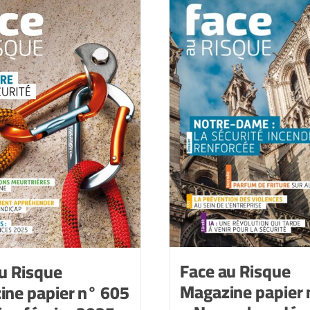
608
n°
-
609
Juillet-
-
août
Septembre-
2025
octobre
2025
Face au Risque
u Risque
Magazine papier 
ine papier n° 605