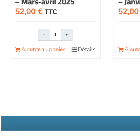
– Mars-avril 2025
– Janv
52,00
€
52,0
TTC
quantité
de
Ajouter au panier
Détails
Ajoute
Face
au
RisqueMagazine
papier
n°
606
-
Mars-
avril
2025