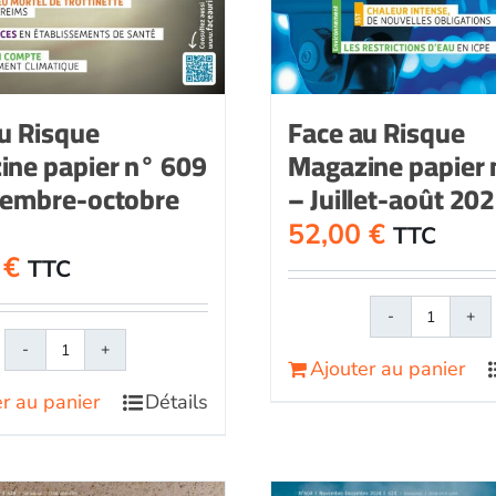
u Risque
Face au Risque
ine papier n° 609
Magazine papier 
tembre-octobre
– Juillet-août 20
52,00
€
TTC
0
€
TTC
quantit
de
quantité
Ajouter au panier
Face
de
r au panier
Détails
au
Face
Risque
au
papier
RisqueMagazine
n°
papier