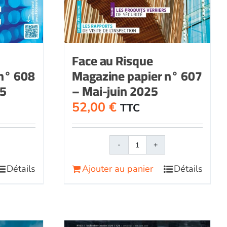
Face au Risque
n° 608
Magazine papier n° 607
25
– Mai-juin 2025
52,00
€
TTC
é
quantité
de
Détails
Ajouter au panier
Détails
Face
au
Magazine
RisqueMagazine
papier
n°