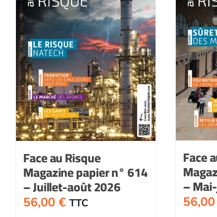
Face a
Face au Risque
Magaz
Magazine papier n° 614
– Mai-
– Juillet-août 2026
56,0
56,00
€
TTC