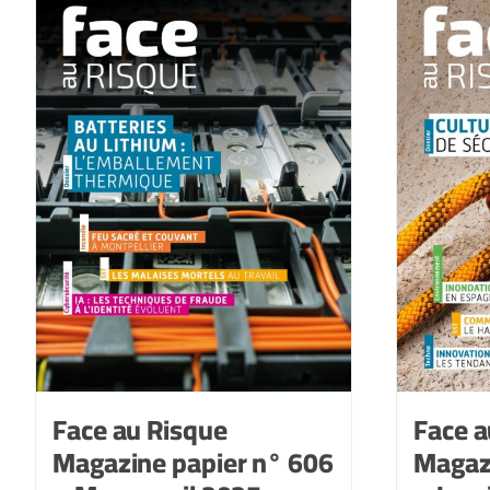
n°
610
-
Novembre-
décembre
2025
Face au Risque
Face a
Magazine papier n° 606
Magaz