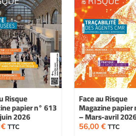
u Risque
Face au Risque
ine papier n° 613
Magazine papier 
juin 2026
– Mars-avril 202
0
€
56,00
€
TTC
TTC