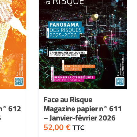
Face au Risque
n° 612
Magazine papier n° 611
6
– Janvier-février 2026
52,00
€
TTC