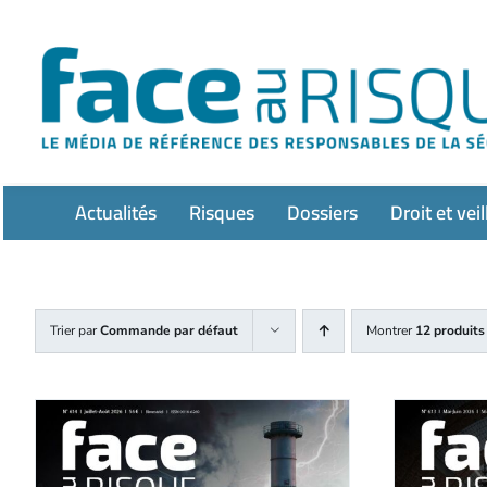
Passer
au
contenu
Actualités
Risques
Dossiers
Droit et veil
Trier par
Commande par défaut
Montrer
12 produits