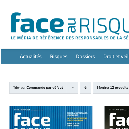
Passer
au
contenu
Actualités
Risques
Dossiers
Droit et veil
Trier par
Commande par défaut
Montrer
12 produits