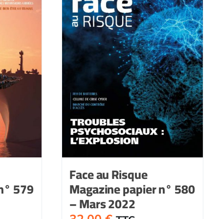
576
-
bre
Octobre
2021
Face au Risque
n° 579
Magazine papier n° 580
– Mars 2022