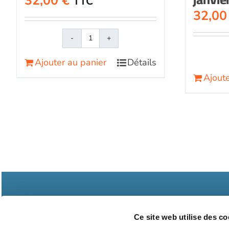
32,00
€
TTC
32,0
quantité
de
Ajouter au panier
Détails
Face
Ajoute
au
RisqueMagazine
papier
n°
577
-
Novembre
2021
Ce site web utilise des co