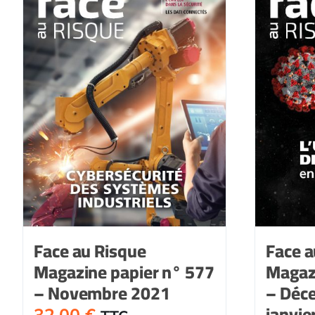
573
-
Juin
2021
Face au Risque
Face a
Magazine papier n° 577
Magaz
– Novembre 2021
– Déc
janvie