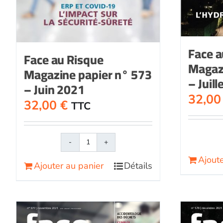
Face a
Face au Risque
Magaz
Magazine papier n° 573
– Juil
– Juin 2021
32,0
32,00
€
TTC
quantité
de
Ajoute
Ajouter au panier
Détails
Face
au
RisqueMagazine
papier
n°