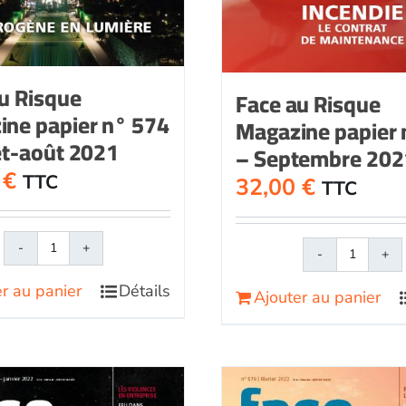
u Risque
Face au Risque
ine papier n° 574
Magazine papier 
let-août 2021
– Septembre 202
0
€
TTC
32,00
€
TTC
quantité
quantit
de
de
r au panier
Détails
Ajouter au panier
Face
Face
au
au
RisqueMagazine
Risque
papier
papier
n°
n°
574