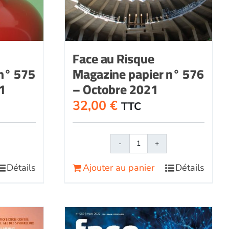
Face au Risque
n° 575
Magazine papier n° 576
1
– Octobre 2021
32,00
€
TTC
é
quantité
de
Détails
Ajouter au panier
Détails
Face
au
Magazine
RisqueMagazine
papier
n°