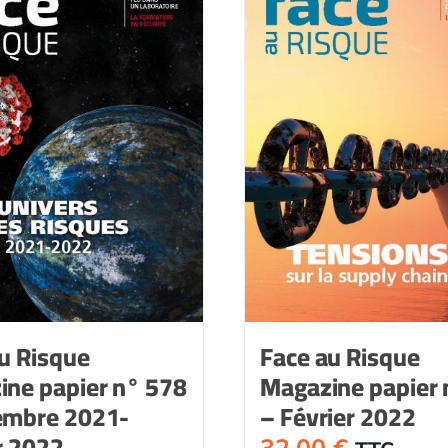
575
-
-
Juillet-
Septem
août
2021
2021
u Risque
Face au Risque
ine papier n° 578
Magazine papier 
embre 2021-
– Février 2022
r 2022