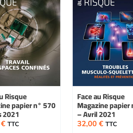
u Risque
Face au Risque
ine papier n° 570
Magazine papier 
s 2021
– Avril 2021
0
€
32,00
€
TTC
TTC