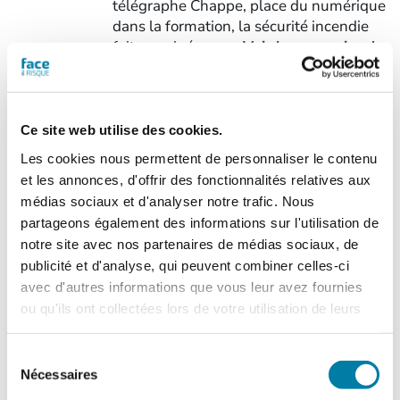
télégraphe Chappe, place du numérique
dans la formation, la sécurité incendie
fait son cinéma...
> Voir le sommaire du
n° 555
Cette version du
magazine numérique
Ce site web utilise des cookies.
vous est proposée en
Les cookies nous permettent de personnaliser le contenu
consultation de type
et les annonces, d'offrir des fonctionnalités relatives aux
"
flipbook
" (tourné de
médias sociaux et d'analyser notre trafic. Nous
page, zoom). Chaque numéro acheté
partageons également des informations sur l'utilisation de
sera consultable à partir de l'onglet "Mes
notre site avec nos partenaires de médias sociaux, de
magazines numériques" présent dans
publicité et d'analyse, qui peuvent combiner celles-ci
votre compte.
N.B. Un flipbook n'est pas
avec d'autres informations que vous leur avez fournies
un fichier PDF téléchargeable
.
ou qu'ils ont collectées lors de votre utilisation de leurs
Ajouter au panier
Détails
services.
Sélection
Nécessaires
du
consentement