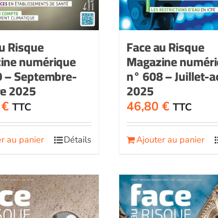
u Risque
Face au Risque
ine numérique
Magazine numér
9 – Septembre-
n° 608 – Juillet-
re 2025
2025
0
€
46,80
€
TTC
TTC
r au panier
Détails
Ajouter au panier