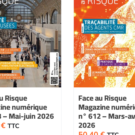
u Risque
Face au Risque
ine numérique
Magazine numér
 – Mai-juin 2026
n° 612 – Mars-avr
2026
0
€
TTC
50,40
€