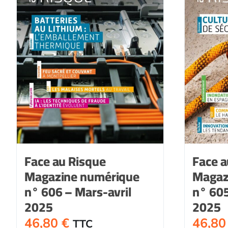
Face au Risque
Face a
Magazine numérique
Magaz
n° 606 – Mars-avril
n° 605
2025
2025
46,80
€
46,8
TTC