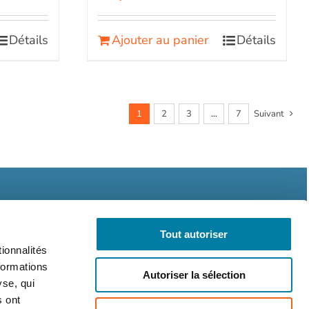
Détails
Ajouter au panier
Détails
1
2
3
…
7
Suivant
Tout autoriser
ionnalités
formations
Autoriser la sélection
légales
CGV
RGPD
yse, qui
s ont