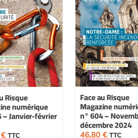
Face au Risque
u Risque
Magazine numér
ine numérique
n° 604 – Novemb
 – Janvier-février
décembre 2024
46,80
€
0
€
TTC
TTC