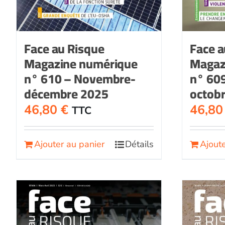
Face au Risque
Face a
Magazine numérique
Magaz
n° 610 – Novembre-
n° 60
décembre 2025
octob
46,80
€
46,8
TTC
Ajouter au panier
Détails
Ajoute