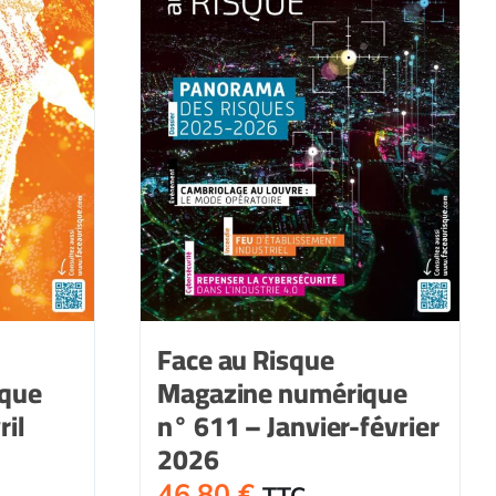
Face au Risque
ique
Magazine numérique
il
n° 611 – Janvier-février
2026
46,80
€