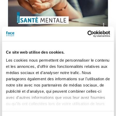
Ce site web utilise des cookies.
Les cookies nous permettent de personnaliser le contenu
et les annonces, d'offrir des fonctionnalités relatives aux
Face au Risque
médias sociaux et d'analyser notre trafic. Nous
Magazine numérique n° 609 –
partageons également des informations sur l'utilisation de
Septembre-octobre 2025
notre site avec nos partenaires de médias sociaux, de
publicité et d'analyse, qui peuvent combiner celles-ci
46,80
€
TTC
avec d'autres informations que vous leur avez fournies
ou qu'ils ont collectées lors de votre utilisation de leurs
services.
Ajouter au panier
Détails