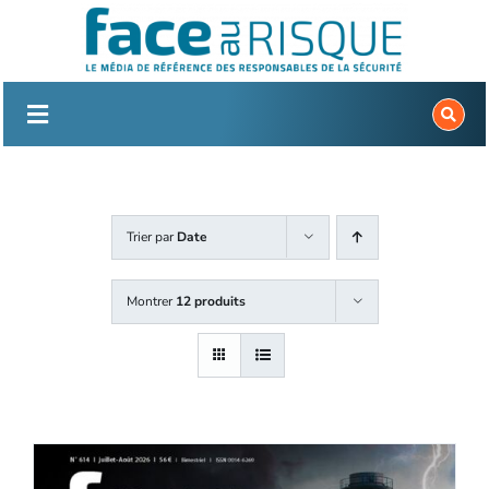
Passer
au
contenu
Trier par
Date
Montrer
12 produits